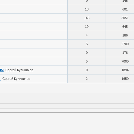
0
145
13
601
146
3051
19
645
4
186
5
2700
0
176
5
7000
НМ
Сергей Кулиничев
0
1894
.
Сергей Кулиничев
2
1650