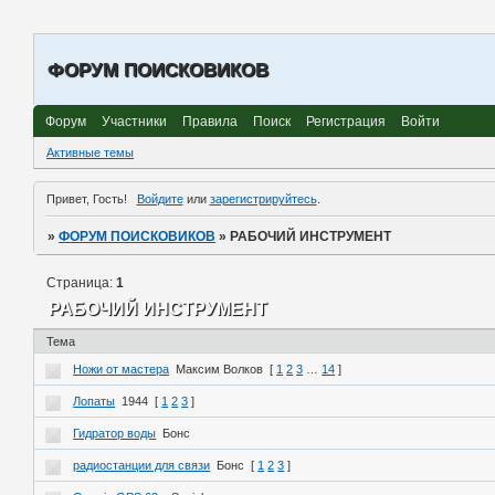
ФОРУМ ПОИСКОВИКОВ
Форум
Участники
Правила
Поиск
Регистрация
Войти
Активные темы
Привет, Гость!
Войдите
или
зарегистрируйтесь
.
»
ФОРУМ ПОИСКОВИКОВ
»
РАБОЧИЙ ИНСТРУМЕНТ
Страница:
1
РАБОЧИЙ ИНСТРУМЕНТ
Тема
Ножи от мастера
Максим Волков
[
1
2
3
…
14
]
Лопаты
1944
[
1
2
3
]
Гидратор воды
Бонс
радиостанции для связи
Бонс
[
1
2
3
]