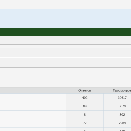
Ответов
Просмотро
402
10617
89
5079
8
302
77
2209