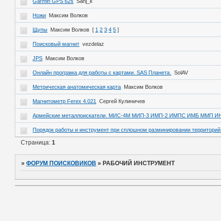
Garmin GPS 62s
Sanj_k
Ножи
Максим Волков
Щупы
Максим Волков
[
1
2
3
4
5
]
Поисковый магнит
vezdelaz
JPS
Максим Волков
Онлайн програма для работы с картами. SAS Планета.
SolAV
Метрическая анатомическая карта
Максим Волков
Магнитометр Ferex 4.021
Сергей Кулиничев
Армейские металлоискатели. МИС-4М МИП-3 ИМП-2 ИМПС ИМБ ММП И
Порядок работы и инструмент при сплошном разминировании территорий
Страница:
1
»
ФОРУМ ПОИСКОВИКОВ
»
РАБОЧИЙ ИНСТРУМЕНТ