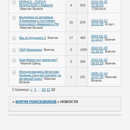
БРЯНСК - ГОРОД
2010-03-25
ВОИНСКОЙ СЛАВЫ!!!!
4
529
22:55:03
Максим Волков
C00Lib1N
Выдержки из интервью
А.Кирилина о состоянии
2010-03-13
20
978
поискового движения в РФ
16:01:28
Есаул
Максим Волков
2010-02-21
Мы из будущего 2
Вовчик
17
480
11:10:37
Вовчик
2010-01-28
ОБД Мемориал
Вовчик
0
1003
23:18:52
Вовчик
Камуфляж под запретом?
2010-01-15
3
269
Чёрный Швед
08:53:29
Вовчик
Молодогвардеец Вячеслав
2009-12-14
Калинин получил награду за
1
191
15:07:35
Максим
активный поиск
Максим
Волков
Волков
Страница:
«
1
…
10
11
12
»
ФОРУМ ПОИСКОВИКОВ
»
НОВОСТИ