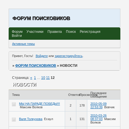
ФОРУМ ПОИСКОВИКОВ
Форум
Участники
Правила
Поиск
Регистрация
Войти
Активные темы
Привет, Гость!
Войдите
или
зарегистрируйтесь
.
»
ФОРУМ ПОИСКОВИКОВ
»
НОВОСТИ
Страница:
«
1
…
10
11
12
НОВОСТИ
Последнее
Тема
Ответов
Просмотров
сообщение
МЫ НА ПАРАДЕ ПОБЕДЫ!!!
2010-05-09
2
178
Максим Волков
22:53:39
Вовчик
2010-03-26
Валя Толкунова
Есаул
1
131
08:37:03
Максим
Волков