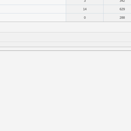
3
342
14
629
0
288