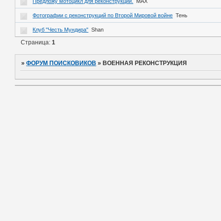
Предложу мотоцикл для реконструкции.
MAX
Фотографии с реконструкций по Второй Мировой войне
Тень
Клуб "Честь Мундира"
Shan
Страница:
1
»
ФОРУМ ПОИСКОВИКОВ
»
ВОЕННАЯ РЕКОНСТРУКЦИЯ