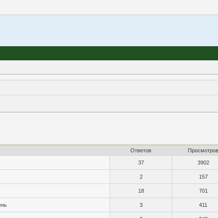
Ответов
Просмотро
37
3902
2
157
18
701
ень
3
411