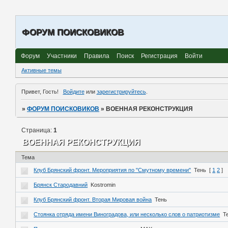
ФОРУМ ПОИСКОВИКОВ
Форум
Участники
Правила
Поиск
Регистрация
Войти
Активные темы
Привет, Гость!
Войдите
или
зарегистрируйтесь
.
»
ФОРУМ ПОИСКОВИКОВ
»
ВОЕННАЯ РЕКОНСТРУКЦИЯ
Страница:
1
ВОЕННАЯ РЕКОНСТРУКЦИЯ
Тема
Клуб Брянский фронт. Мероприятия по "Смутному времени"
Тень
[
1
2
]
Брянск Стародавний
Kostromin
Клуб Брянский фронт. Вторая Мировая война
Тень
Стоянка отряда имени Виноградова, или несколько слов о патриотизме
Т