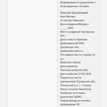
Информация из донесения о
безвозвратных потерях
Фамилия Бурховецкий
Имя Михаил
Отчество Иванович
Дата рождения/Возраст
__.__.1905
Место рождения Орловская
обл.
Дата и место призыва
Шаблыкинский РВК,
Орловская обл.,
Шаблыкинский р-н
Последнее место службы 41
сд
Воинское звание
красноармеец
Причина выбытия убит
Дата выбытия 10.09.1943
Первичное место
захоронения Орловская обл.,
Почепский р-н, с. Солька
Жена Татьяна Никитична
Название источника
донесения ЦАМО
Номер фонда источника
информации 58