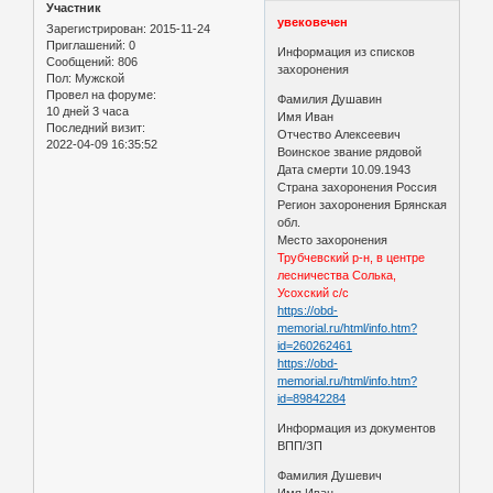
Участник
увековечен
Зарегистрирован
: 2015-11-24
Приглашений:
0
Информация из списков
Сообщений:
806
захоронения
Пол:
Мужской
Провел на форуме:
Фамилия Душавин
10 дней 3 часа
Имя Иван
Последний визит:
Отчество Алексеевич
2022-04-09 16:35:52
Воинское звание рядовой
Дата смерти 10.09.1943
Страна захоронения Россия
Регион захоронения Брянская
обл.
Место захоронения
Трубчевский р-н, в центре
лесничества Солька,
Усохский с/с
https://obd-
memorial.ru/html/info.htm?
id=260262461
https://obd-
memorial.ru/html/info.htm?
id=89842284
Информация из документов
ВПП/ЗП
Фамилия Душевич