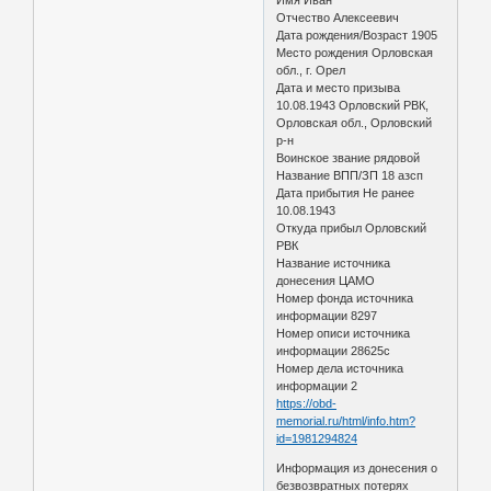
Имя Иван
Отчество Алексеевич
Дата рождения/Возраст 1905
Место рождения Орловская
обл., г. Орел
Дата и место призыва
10.08.1943 Орловский РВК,
Орловская обл., Орловский
р-н
Воинское звание рядовой
Название ВПП/ЗП 18 азсп
Дата прибытия Не ранее
10.08.1943
Откуда прибыл Орловский
РВК
Название источника
донесения ЦАМО
Номер фонда источника
информации 8297
Номер описи источника
информации 28625с
Номер дела источника
информации 2
https://obd-
memorial.ru/html/info.htm?
id=1981294824
Информация из донесения о
безвозвратных потерях