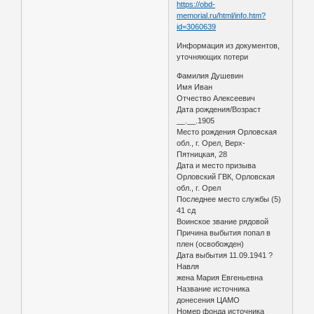
https://obd-
memorial.ru/html/info.htm?
id=3060639
Информация из документов,
уточняющих потери
Фамилия Душевин
Имя Иван
Отчество Алексеевич
Дата рождения/Возраст
__.__.1905
Место рождения Орловская
обл., г. Орел, Верх-
Пятницкая, 28
Дата и место призыва
Орловский ГВК, Орловская
обл., г. Орел
Последнее место службы (5)
41 сд
Воинское звание рядовой
Причина выбытия попал в
плен (освобожден)
Дата выбытия 11.09.1941 ?
Навля
жена Мария Евгеньевна
Название источника
донесения ЦАМО
Номер фонда источника