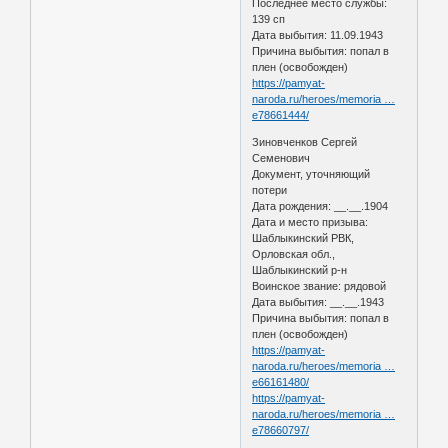
Последнее место службы:
139 сп
Дата выбытия: 11.09.1943
Причина выбытия: попал в
плен (освобожден)
https://pamyat-
naroda.ru/heroes/memoria …
e78661444/
Зиновченков Сергей
Семенович
Документ, уточняющий
потери
Дата рождения: __.__.1904
Дата и место призыва:
Шаблыкинский РВК,
Орловская обл.,
Шаблыкинский р-н
Воинское звание: рядовой
Дата выбытия: __.__.1943
Причина выбытия: попал в
плен (освобожден)
https://pamyat-
naroda.ru/heroes/memoria …
e66161480/
https://pamyat-
naroda.ru/heroes/memoria …
e78660797/