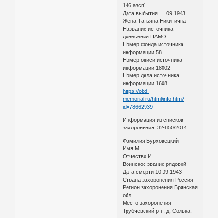
146 азсп)
Дата выбытия __.09.1943
Жена Татьяна Никитична
Название источника
донесения ЦАМО
Номер фонда источника
информации 58
Номер описи источника
информации 18002
Номер дела источника
информации 1608
https://obd-
memorial.ru/html/info.htm?
id=78662939
Информация из списков
захоронения 32-850/2014
Фамилия Бурховецкий
Имя М.
Отчество И.
Воинское звание рядовой
Дата смерти 10.09.1943
Страна захоронения Россия
Регион захоронения Брянская
обл.
Место захоронения
Трубчевский р-н, д. Солька,