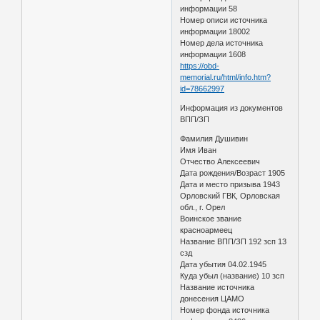
информации 58
Номер описи источника
информации 18002
Номер дела источника
информации 1608
https://obd-
memorial.ru/html/info.htm?
id=78662997
Информация из документов
ВПП/ЗП
Фамилия Душивин
Имя Иван
Отчество Алексеевич
Дата рождения/Возраст 1905
Дата и место призыва 1943
Орловский ГВК, Орловская
обл., г. Орел
Воинское звание
красноармеец
Название ВПП/ЗП 192 зсп 13
сзд
Дата убытия 04.02.1945
Куда убыл (название) 10 зсп
Название источника
донесения ЦАМО
Номер фонда источника