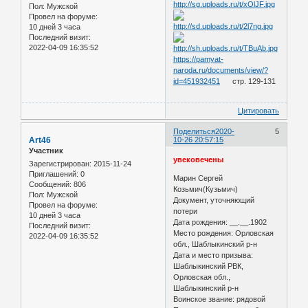
Пол:
Мужской
Провел на форуме:
10 дней 3 часа
Последний визит:
2022-04-09 16:35:52
https://pamyat-
naroda.ru/documents/view/?
id=451932451
стр. 129-131
Цитировать
Поделиться
2020-
5
Art46
10-26 20:57:15
Участник
увековечены
Зарегистрирован
: 2015-11-24
Приглашений:
0
Марин Сергей
Сообщений:
806
Козьмич(Кузьмич)
Пол:
Мужской
Документ, уточняющий
Провел на форуме:
потери
10 дней 3 часа
Дата рождения: __.__.1902
Последний визит:
Место рождения: Орловская
2022-04-09 16:35:52
обл., Шаблыкинский р-н
Дата и место призыва:
Шаблыкинский РВК,
Орловская обл.,
Шаблыкинский р-н
Воинское звание: рядовой