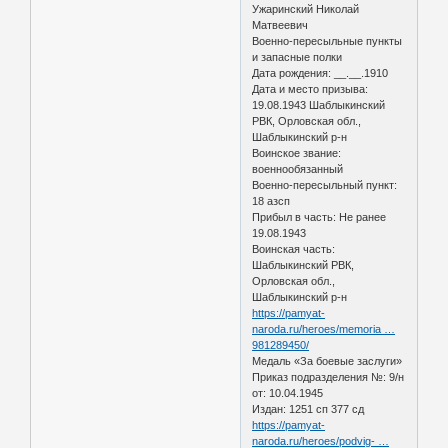
Ужаринский Николай
Матвеевич
Военно-пересыльные пункты
и запасные полки
Дата рождения: __.__.1910
Дата и место призыва:
19.08.1943 Шаблыкинский
РВК, Орловская обл.,
Шаблыкинский р-н
Воинское звание:
военнообязанный
Военно-пересыльный пункт:
18 азсп
Прибыл в часть: Не ранее
19.08.1943
Воинская часть:
Шаблыкинский РВК,
Орловская обл.,
Шаблыкинский р-н
https://pamyat-
naroda.ru/heroes/memoria …
981289450/
Медаль «За боевые заслуги»
Приказ подразделения №: 9/н
от: 10.04.1945
Издан: 1251 сп 377 сд
https://pamyat-
naroda.ru/heroes/podvig- …