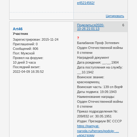
e45214562/
Цитировать
Поделиться
2020-
6
Art46
10-26 21:01:13
Участник
?
Зарегистрирован
: 2015-11-24
Балабанов Проф Зотеевич
Приглашений:
0
Орден Отечественной войны
Сообщений:
806
II степени
Пол:
Мужской
Наградной документ
Провел на форуме:
Дата рождения: __.__.1904
10 дней 3 часа
Последний визит:
Дата поступления на службу:
2022-04-09 16:35:52
__.10.1942
Воинское звание:
красноармеец
Воинская часть: 139 сп ВорФ
Даты подвига: 19.09.1943
Наименование награды:
Орден Отечественной войны
II степени
Приказ подразделения №:
209/832 от: 30.05.1951
Издан: Президиум ВС СССР
https://pamyat-
naroda.ru/heroes/podvig- …
e80623088/