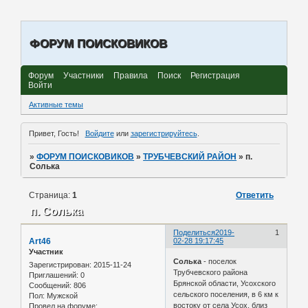
ФОРУМ ПОИСКОВИКОВ
Форум
Участники
Правила
Поиск
Регистрация
Войти
Активные темы
Привет, Гость!
Войдите
или
зарегистрируйтесь
.
»
ФОРУМ ПОИСКОВИКОВ
»
ТРУБЧЕВСКИЙ РАЙОН
»
п.
Солька
Страница:
1
Ответить
п. Солька
Поделиться
2019-
1
Art46
02-28 19:17:45
Участник
Солька
- поселок
Зарегистрирован
: 2015-11-24
Трубчевского района
Приглашений:
0
Брянской области, Усохского
Сообщений:
806
сельского поселения, в 6 км к
Пол:
Мужской
востоку от села Усох, близ
Провел на форуме: