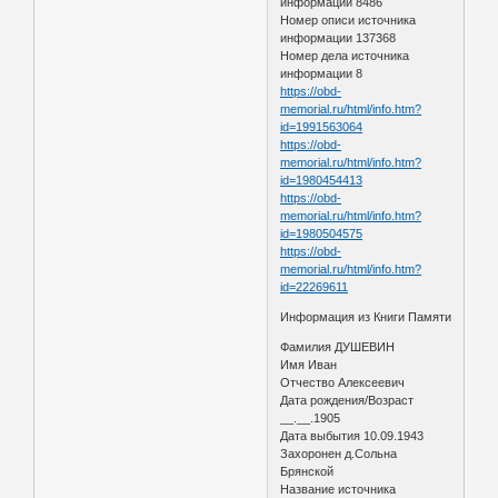
информации 8486
Номер описи источника
информации 137368
Номер дела источника
информации 8
https://obd-
memorial.ru/html/info.htm?
id=1991563064
https://obd-
memorial.ru/html/info.htm?
id=1980454413
https://obd-
memorial.ru/html/info.htm?
id=1980504575
https://obd-
memorial.ru/html/info.htm?
id=22269611
Информация из Книги Памяти
Фамилия ДУШЕВИН
Имя Иван
Отчество Алексеевич
Дата рождения/Возраст
__.__.1905
Дата выбытия 10.09.1943
Захоронен д.Сольна
Брянской
Название источника