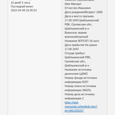
10 дней 3 часа
Имя Михаил
Последний визит:
Отчество Иванович
2022-04-09 16:35:52
Дата рождения/Возраст 1908
Дата и место призыва
17.08.1943 Шаблыкинский
РВК, Орловская обл.,
Шаблыкинский р-н
Воинское звание
военнообязанный
Название ВПП/ЗП 18 азсп
Дата прибытия Не ранее
17.08.1943
Откуда прибыл
Шаблыкинский РВК,
Орловская обл.,
Шаблыкинский р-н
Название источника
донесения ЦАМО
Номер фонда источника
информации 8297
Номер описи источника
информации 28625с
Номер дела источника
информации 2
https://obd-
memorial.ru/html/info.htm?
id=1981292257