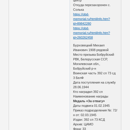
центр
Откуда перезахоронен с.
Солька
https://obd-
memorial.ru/html/info.htm?
id=89842280
https://obd-
memorial.ru/html/info.htm?
id=260262458
Бурховецкий Михаил
Иванович 1908 рядовой
Место призыва Бобруйский
РВК, Белорусская ССР,
Могилевская обл.,
Бобруйский р-н
Воинская часть 392 сп 73 сд
3 БелФ
Дата поступления на службу
28.06.1944
Кто наградил 392 сп
Наименование награды
Медаль «За отвагу»
Даты подвига 01.02.1945
Приказ подразделения №: 72/
н от: 02.03.1945
Издан: 392 сп 73 КСД
Архив: ЦАМО
Фонд: 33