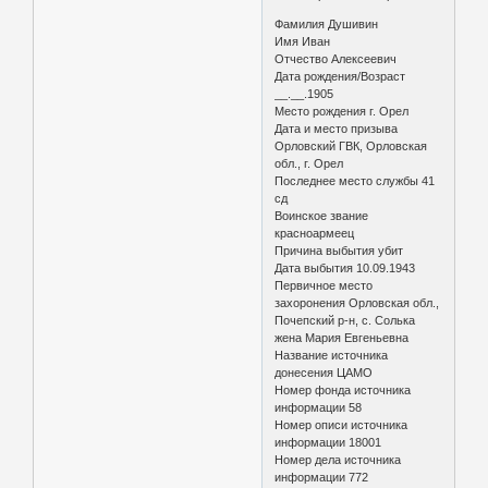
Фамилия Душивин
Имя Иван
Отчество Алексеевич
Дата рождения/Возраст
__.__.1905
Место рождения г. Орел
Дата и место призыва
Орловский ГВК, Орловская
обл., г. Орел
Последнее место службы 41
сд
Воинское звание
красноармеец
Причина выбытия убит
Дата выбытия 10.09.1943
Первичное место
захоронения Орловская обл.,
Почепский р-н, с. Солька
жена Мария Евгеньевна
Название источника
донесения ЦАМО
Номер фонда источника
информации 58
Номер описи источника
информации 18001
Номер дела источника
информации 772