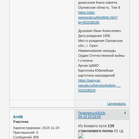
донесения Книга памяти.
Орловская область. Том 8
https://obd-
memorial.ru/html/info.htm?
id=401638236
Душевин Иван Алексеевич
Дата рождения 1905
Место рождения Орловская
обл., г. Орел
Наименование награды
Орден Отечественной войны
I степени
Архив ЦАМО
Картотека Юбилейная
картотека награждений
https://pamyat-
naroda.ru/heroes/podvig- …
511618524/
Цитировать
Поделиться
2019-
4
Art46
04-23 23:32:03
Участник
Из боевого пути
139
Зарегистрирован
: 2015-11-24
стрелкового полка
41 сд
Приглашений:
0
Сообщений:
806