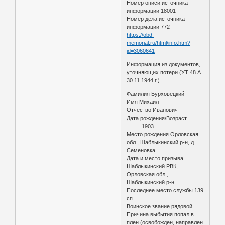
Номер описи источника
информации 18001
Номер дела источника
информации 772
https://obd-
memorial.ru/html/info.htm?
id=3060641
Информация из документов,
уточняющих потери (УТ 48 А
30.11.1944 г.)
Фамилия Бурховецкий
Имя Михаил
Отчество Иванович
Дата рождения/Возраст
__.__.1903
Место рождения Орловская
обл., Шаблыкинский р-н, д.
Семеновка
Дата и место призыва
Шаблыкинский РВК,
Орловская обл.,
Шаблыкинский р-н
Последнее место службы 139
сп
Воинское звание рядовой
Причина выбытия попал в
плен (освобожден, направлен