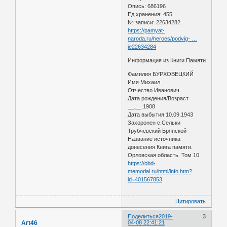
Опись: 686196
Ед.хранения: 455
№ записи: 22634282
https://pamyat-
naroda.ru/heroes/podvig- …
ie22634284
Информация из Книги Памяти
Фамилия БУРХОВЕЦКИЙ
Имя Михаил
Отчество Иванович
Дата рождения/Возраст
__.__.1908
Дата выбытия 10.09.1943
Захоронен с.Сельки
Трубчевский Брянской
Название источника
донесения Книга памяти.
Орловская область. Том 10
https://obd-
memorial.ru/html/info.htm?
id=401567853
Цитировать
Поделиться
2019-
3
Art46
04-08 22:41:21