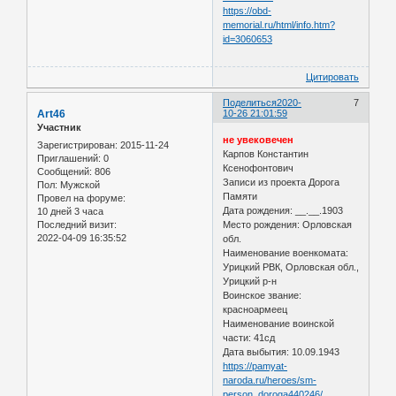
https://obd-
memorial.ru/html/info.htm?
id=3060653
Цитировать
Поделиться
2020-
7
Art46
10-26 21:01:59
Участник
не увековечен
Зарегистрирован
: 2015-11-24
Карпов Константин
Приглашений:
0
Ксенофонтович
Сообщений:
806
Записи из проекта Дорога
Пол:
Мужской
Памяти
Провел на форуме:
Дата рождения: __.__.1903
10 дней 3 часа
Последний визит:
Место рождения: Орловская
2022-04-09 16:35:52
обл.
Наименование военкомата:
Урицкий РВК, Орловская обл.,
Урицкий р-н
Воинское звание:
красноармеец
Наименование воинской
части: 41сд
Дата выбытия: 10.09.1943
https://pamyat-
naroda.ru/heroes/sm-
person_doroga440246/