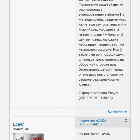
Посередине лицевой щечки
располагалась
эмалированная эмблема HJ
– в виде ромба, разделенного
на четыре сектора: верхний и
нижний красного цвета, а
левый и правый – белого. В
центре поверх наложена
небольшая черная свастика
на золотистом фоне. Ромб
закреплен при помощи двух
шпеньков, расклепанных на
оборотной стороне под
бакелитовой щечкой. Гарда
очень простая, с упором на
стороне режущей кромки
клинка...
Отредактировано Есаул
(2010-03-01 21:39:16)
Цитировать
Поделиться
2011-
2
Есаул
03-16 22:44:18
Участник
Но вот был и такой: