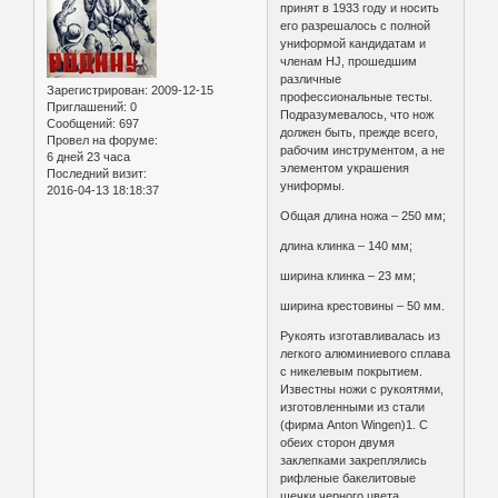
принят в 1933 году и носить
его разрешалось с полной
униформой кандидатам и
членам HJ, прошедшим
различные
Зарегистрирован
: 2009-12-15
профессиональные тесты.
Приглашений:
0
Подразумевалось, что нож
Сообщений:
697
должен быть, прежде всего,
Провел на форуме:
рабочим инструментом, а не
6 дней 23 часа
элементом украшения
Последний визит:
униформы.
2016-04-13 18:18:37
Общая длина ножа – 250 мм;
длина клинка – 140 мм;
ширина клинка – 23 мм;
ширина крестовины – 50 мм.
Рукоять изготавливалась из
легкого алюминиевого сплава
с никелевым покрытием.
Известны ножи с рукоятями,
изготовленными из стали
(фирма Anton Wingen)1. С
обеих сторон двумя
заклепками закреплялись
рифленые бакелитовые
щечки черного цвета.