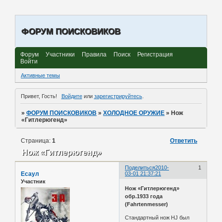
ФОРУМ ПОИСКОВИКОВ
Форум
Участники
Правила
Поиск
Регистрация
Войти
Активные темы
Привет, Гость!
Войдите
или
зарегистрируйтесь
.
»
ФОРУМ ПОИСКОВИКОВ
»
ХОЛОДНОЕ ОРУЖИЕ
»
Нож
«Гитлерюгенд»
Страница:
1
Ответить
Нож «Гитлерюгенд»
Поделиться
2010-
1
Есаул
03-01 21:37:21
Участник
Нож «Гитлерюгенд»
обр.1933 года
(Fahrtenmesser)
Стандартный нож HJ был