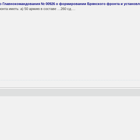
о Главнокомандования № 00926 о формировании Брянского фронта и установ
та иметь: а) 50 армию в составе …260 сд….