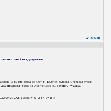
Цитировать
7
ительных линий между армиями
енец (15 км юго-западнее Клетня), Болотня, Луговка и, передав рубеж
, два стрелковых полка на участке Каменец, Болотня, Лукавица.
светом 17.8. Занять участок к утру 18.8.