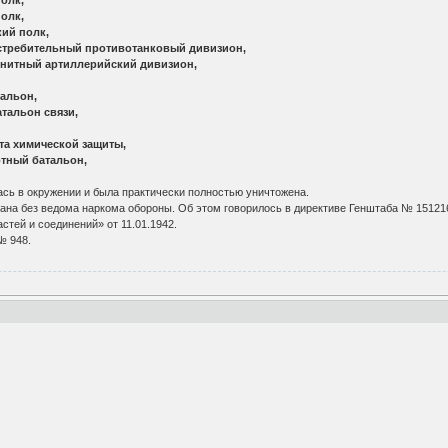
лк,
полк,
льный противотанковый дивизион,
артиллерийский дивизион,
ьон,
он связи,
ической защиты,
 батальон,
сь в окружении и была практически полностью уничтожена.
а без ведома наркома обороны. Об этом говорилось в директиве Генштаба № 1512
тей и соединений» от 11.01.1942.
№ 948.