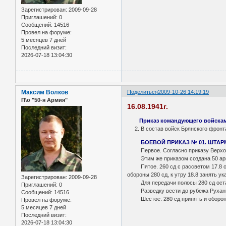
Зарегистрирован
: 2009-09-28
Приглашений:
0
Сообщений:
14516
Провел на форуме:
5 месяцев 7 дней
Последний визит:
2026-07-18 13:04:30
Максим Волков
Поделиться
2009-10-26 14:19:19
П\о "50-я Армия"
16.08.1941г.
Приказ командующего войскам
2. В состав войск Брянского фронта
БОЕВОЙ ПРИКАЗ № 01. ШТАРМ 5
Первое. Согласно приказу Верховн
Этим же приказом создана 50 арми
Пятое. 260 сд с рассветом 17.8 орга
обороны 280 сд, к утру 18.8 занять у
Зарегистрирован
: 2009-09-28
Для передачи полосы 280 сд остави
Приглашений:
0
Разведку вести до рубежа Рухань, 
Сообщений:
14516
Шестое. 280 сд принять и оборонять
Провел на форуме:
5 месяцев 7 дней
Последний визит:
2026-07-18 13:04:30