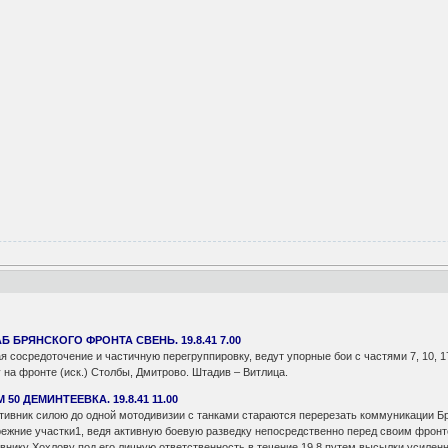
Б БРЯНСКОГО ФРОНТА СВЕНЬ. 19.8.41 7.00
редоточение и частичную перегруппировку, ведут упорные бои с частями 7, 10, 178, 
 фронте (иск.) Столбы, Дмитрово. Штадив – Витлица.
50 ДЕМИНТЕЕВКА. 19.8.41 11.00
ик силою до одной мотодивизии с танками стараются перерезать коммуникации Брян
ие участки1, ведя активную боевую разведку непосредственно перед своим фронт
у Хохлову под его личную ответственность в течение 19.8 путем высылки усиленных