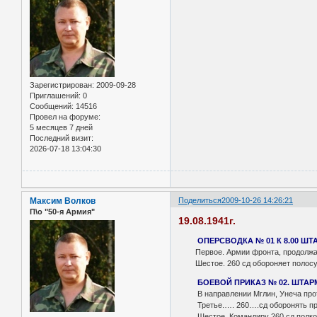
Зарегистрирован
: 2009-09-28
Приглашений:
0
Сообщений:
14516
Провел на форуме:
5 месяцев 7 дней
Последний визит:
2026-07-18 13:04:30
Максим Волков
Поделиться
2009-10-26 14:26:21
П\о "50-я Армия"
19.08.1941г.
ОПЕРСВОДКА № 01 К 8.00 ШТА
Первое. Армии фронта, продолжая сос
Шестое. 260 сд обороняет полосу на
БОЕВОЙ ПРИКАЗ № 02. ШТАРМ 
В направлении Мглин, Унеча противн
Третье.…. 260….сд оборонять прежн
Шестое. Командиру 260 сд полковник