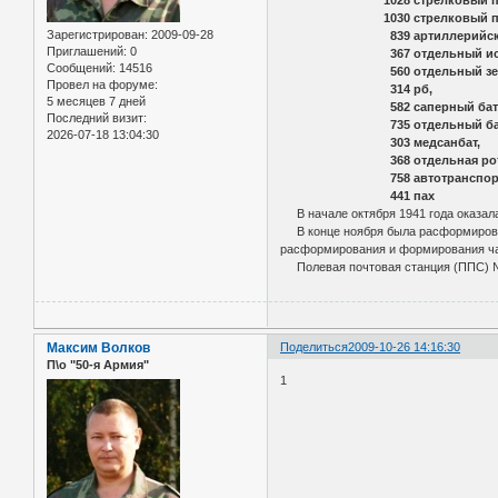
1030 стрелковый по
Зарегистрирован
: 2009-09-28
839 артиллерийский 
Приглашений:
0
367 отдельный истребите
Сообщений:
14516
560 отдельный зенитный 
Провел на форуме:
314 рб,
5 месяцев 7 дней
582 cаперный батал
Последний визит:
735 отдельный баталь
2026-07-18 13:04:30
303 медсанбат,
368 отдельная рота хим
758 автотранспортный
441 пах
В начале октября 1941 года оказала
В конце ноября была расформирован
расформирования и формирования час
Полевая почтовая станция (ППС) 
Максим Волков
Поделиться
2009-10-26 14:16:30
П\о "50-я Армия"
1