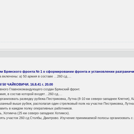
и Брянского фронта № 1 о сформировании фронта и установлении разгранич
 включены: а) 50 армия в составе …260 сд….
0 ЧАЙКОВИЧИ. 16.8.41 г. 20.00
ого Главнокомандующего создан Брянский фронт.
я, в состав которой входят…260 сд….
низовать разведку рубежа Пестриковка, Лутна (8-10 км северо-западнее Клетня), Кам
казанный выше рубеж, располагая один стрелковый полк на участке Пестриковка, Лутна
ть в каждом полку оперативных работников.
Хотимча (25 км северо-западнее Хотимск).
 участок 260 сд Столбы, Дмитрово. Изучение принимаемой полосы организовать с рас