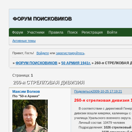
ФОРУМ ПОИСКОВИКОВ
Форум
Участники
Правила
Поиск
Регистрация
Войти
Активные темы
Привет, Гость!
Войдите
или
зарегистрируйтесь
.
»
ФОРУМ ПОИСКОВИКОВ
»
50 АРМИЯ 1941г.
»
260-я СТРЕЛКОВАЯ
Страница:
1
260-я СТРЕЛКОВАЯ ДИВИЗИЯ
Максим Волков
Поделиться
2009-10-25 17:19:21
П\о "50-я Армия"
260-я стрелковая дивизия
В соответствии с директивой Генера
дивизии вошли кимряки, калининцы с 
училища Уральского военного округа.
Личный состав: 10479 человек
Подразделения:
1026 стрелковый
1028 стрелковый по