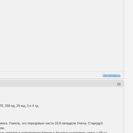
Цитировать
10
258 пд, 29 мд, 3 и 4 тд.
ск, Гомель, его передовые части 18.8 овладели Унеча, Стародуб.
ом.
 отрядов в направлении Клетня и Акуличи установить связь с 55 кд.