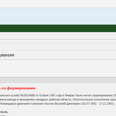
 ДИВИЗИЯ
 1-го формирования
льного штаба №2/524686 от 8 июля 1941 года в Кимрах было начато формирование 260
вагонзавода и призывники западных районов области. Окончательное пополнение пришл
 Командовал дивизией полковник Хохлов Василий Данилович (02.07.1941 - 17.11.1941).
 полк,
лк,