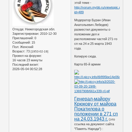
этой теме -
http://vorum.mybb.ru/viewtopic.php?
id=489
Модератор Буран (Иван
Анатольевич Лебедев)
Откуда:
Нижегородская обл.
разместил документы о
Зарегистрирован
: 2010-12-30
положении дел и
Приглашений:
0
расположении частей 271-го
Сообщений:
15
сп на 24 и 25 марта 1943
Пол:
Женский
года.
Возраст:
73
[1953-02-19]
Провел на форуме:
Копирую сюда.
16 часов 23 минуты
Карта 65-й армии
Последний визит:
2026-05-04 00:52:28
Генерал-майору
Крюкову от майора
Покатилова о
положении в 271 сп
на 24.03.1943 г.
(это
ссылка на документ сайта
"Память Народа") :