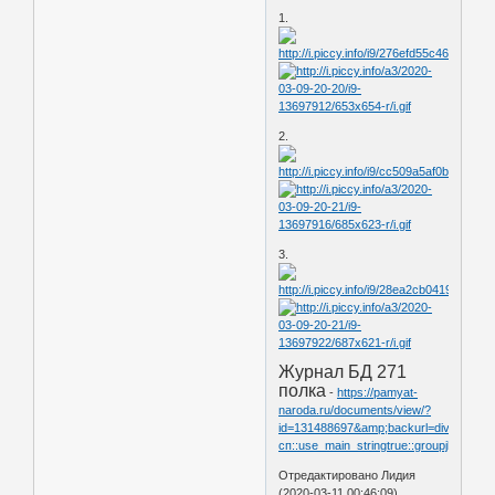
1.
2.
3.
Журнал БД 271
полка
-
https://pamyat-
naroda.ru/documents/view/?
id=131488697&amp;backurl=division271
сп::use_main_stringtrue::groupjbd::type
Отредактировано Лидия
(2020-03-11 00:46:09)