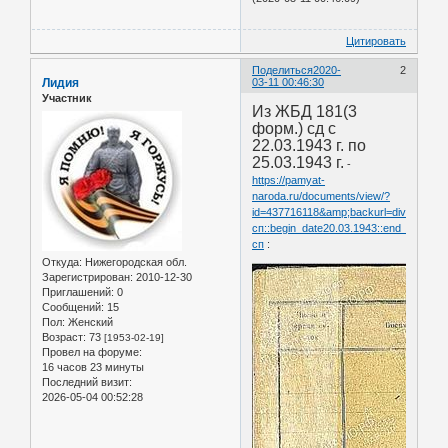
Цитировать
Поделиться
2020-
2
Лидия
03-11 00:46:30
Участник
Из ЖБД 181(3
форм.) сд с
22.03.1943 г. по
25.03.1943 г.
-
https://pamyat-
naroda.ru/documents/view/?
id=437716118&amp;backurl=division271
сп::begin_date20.03.1943::end_date31.03
сп
:
Откуда:
Нижегородская обл.
Зарегистрирован
: 2010-12-30
Приглашений:
0
Сообщений:
15
Пол:
Женский
Возраст:
73
[1953-02-19]
Провел на форуме:
16 часов 23 минуты
Последний визит:
2026-05-04 00:52:28