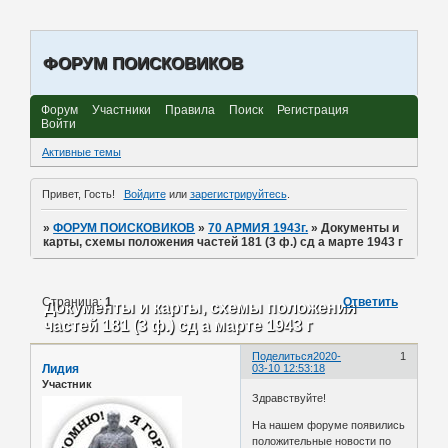
ФОРУМ ПОИСКОВИКОВ
Форум
Участники
Правила
Поиск
Регистрация
Войти
Активные темы
Привет, Гость!
Войдите
или
зарегистрируйтесь
.
»
ФОРУМ ПОИСКОВИКОВ
»
70 АРМИЯ 1943г.
»
Документы и
карты, схемы положения частей 181 (3 ф.) сд а марте 1943 г
Страница:
1
Ответить
Документы и карты, схемы положения
частей 181 (3 ф.) сд а марте 1943 г
Поделиться
2020-
1
Лидия
03-10 12:53:18
Участник
Здравствуйте!
На нашем форуме появились
положительные новости по