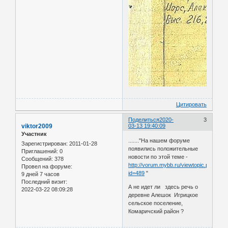
Цитировать
Поделиться
2020-
3
viktor2009
03-13 19:40:09
Участник
......."На нашем форуме
Зарегистрирован
: 2011-01-28
появились положительные
Приглашений:
0
новости по этой теме -
Сообщений:
378
http://vorum.mybb.ru/viewtopic.php?
Провел на форуме:
id=489
"
9 дней 7 часов
Последний визит:
А не идет ли здесь речь о
2022-03-22 08:09:28
деревне Алешок Игрицкое
сельское поселение,
Комаричский район ?