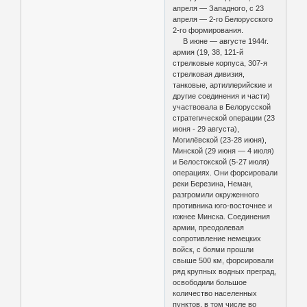
апреля — Западного, с 23
апреля — 2-го Белорусского
2-го формирования.
В июне — августе 1944г.
армия (19, 38, 121-й
стрелковые корпуса, 307-я
стрелковая дивизия,
танковые, артиллерийские и
другие соединения и части)
участвовала в Белорусской
стратегической операции (23
июня - 29 августа),
Могилёвской (23-28 июня),
Минской (29 июня — 4 июля)
и Белостокской (5-27 июля)
операциях. Они форсировали
реки Березина, Неман,
разгромили окруженного
противника юго-восточнее и
южнее Минска. Соединения
армии, преодолевая
сопротивление немецких
войск, с боями прошли
свыше 500 км, форсировали
ряд крупных водных преград,
освободили большое
количество населенных
пунктов, в том числе во