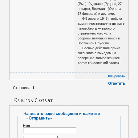
(Рын), Рудшане (Руцяне, 27
января), Вормдитт (Орнета,
17 февраля) и другими.
6-9 апреля 1945 г. войска
армии участвовали в штурме
Кенигсберга — важного
стратегического узла
обороны немецких войск в
Восточной Пруссии.
Боевые действия армия
закончила с выходом на
побережье залива Фришес-
Хафф (Вислинский залив).
Цитировать
Ответить
Страница:
1
Быстрый ответ
Напишите ваше сообщение и нажмите
«Отправить»
Имя