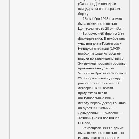
(Славгород) и овладели
плацдармом на ее правом
берегу.
18 октября 1943 г. армия
была включена в состав
Центрального (с 20 октября
— Белорусский) фронта 2-го
формирования. В ноябре она
участвовала в Гомельско -
Речицкой операции (10-30
ноября), в ходе которой ее
войска во взаимодействии с
3-й армией прорвали оборону
противника на участке
Узгорск — Красная Слобода и
25 ноября вышли к Днепру в
районе Нового Быхова. В
декабре 1943 г. армия
продолжала вести
наступательные бои, к
исходу первой декады вышла
на рубеж Юшкевичи —
Давыдовичи — Трилесно —
Хачинки (22 км восточнее
Быхова).
24 февраля 1944 г. армия
была включена в состав 1-го
Белорусского фронта, с 5