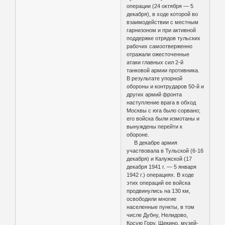
операции (24 октября — 5
декабря), в ходе которой во
взаимодействии с местным
гарнизоном и при активной
поддержке отрядов тульских
рабочих самоотверженно
отражали ожесточенные
атаки главных сил 2-й
танковой армии противника.
В результате упорной
обороны и контрударов 50-й и
других армий фронта
наступление врага в обход
Москвы с юга было сорвано;
его войска были измотаны и
вынуждены перейти к
обороне.
В декабре армия
участвовала в Тульской (6-16
декабря) и Калужской (17
декабря 1941 г. — 5 января
1942 г.) операциях. В ходе
этих операций ее войска
продвинулись на 130 км,
освободили многие
населенные пункты, в том
числе Дубну, Нелидово,
Косую Гору, Щекино, музей-