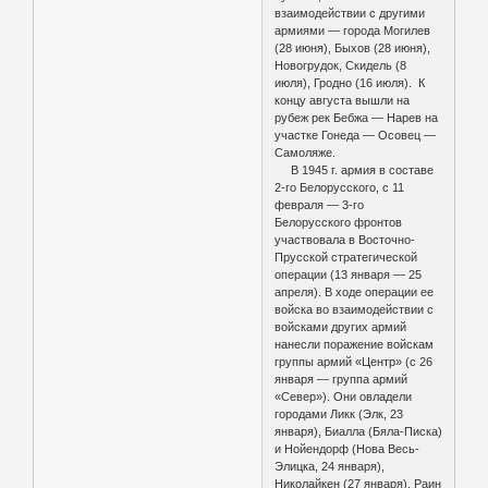
взаимодействии с другими
армиями — города Могилев
(28 июня), Быхов (28 июня),
Новогрудок, Скидель (8
июля), Гродно (16 июля). К
концу августа вышли на
рубеж рек Бебжа — Нарев на
участке Гонеда — Осовец —
Самоляже.
В 1945 г. армия в составе
2-го Белорусского, с 11
февраля — 3-го
Белорусского фронтов
участвовала в Восточно-
Прусской стратегической
операции (13 января — 25
апреля). В ходе операции ее
войска во взаимодействии с
войсками других армий
нанесли поражение войскам
группы армий «Центр» (с 26
января — группа армий
«Север»). Они овладели
городами Ликк (Элк, 23
января), Биалла (Бяла-Писка)
и Нойендорф (Нова Весь-
Элицка, 24 января),
Николайкен (27 января), Раин