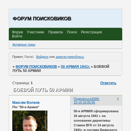
ФОРУМ ПОИСКОВИКОВ
Форум
Участники
Правила
Поиск
Регистрация
Войти
Активные темы
Привет, Гость!
Войдите
или
зарегистрируйтесь
.
»
ФОРУМ ПОИСКОВИКОВ
»
50 АРМИЯ 1941г.
»
БОЕВОЙ
ПУТЬ 50 АРМИИ
Страница:
1
Ответить
БОЕВОЙ ПУТЬ 50 АРМИИ
Поделиться
2009-
1
Максим Волков
10-19 15:05:55
П\о "50-я Армия"
50-я АРМИЯ сформирована
16 августа 1941 г. на
основании директивы
Ставки ВГК от 14 августа
1941г. в составе Брянского