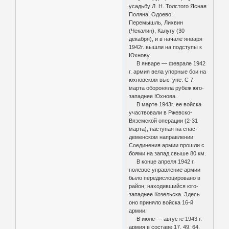
усадьбу Л. Н. Толстого Ясная
Поляна, Одоево,
Перемышль, Лихвин
(Чекалин), Калугу (30
декабря), и в начале января
1942г. вышли на подступы к
Юхнову.
В январе — феврале 1942
г. армия вела упорные бои на
юхновском выступе. С 7
марта обороняла рубеж юго-
западнее Юхнова.
В марте 1943г. ее войска
участвовали в Ржевско-
Вяземской операции (2-31
марта), наступая на спас-
деменском направлении.
Соединения армии прошли с
боями на запад свыше 80 км.
В конце апреля 1942 г.
полевое управление армии
было передислоцировано в
район, находившийся юго-
западнее Козельска. Здесь
оно приняло войска 16-й
армии.
В июле — августе 1943 г.
армия в составе 17, 49, 64,