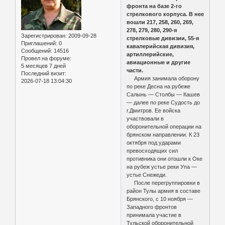
фронта на базе 2-го
стрелкового корпуса. В нее
вошли 217, 258, 260, 269,
278, 279, 280, 290-я
Зарегистрирован
: 2009-09-28
стрелковые дивизии, 55-я
Приглашений:
0
кавалерийская дивизия,
Сообщений:
14516
артиллерийские,
Провел на форуме:
авиационные и другие
5 месяцев 7 дней
части.
Последний визит:
Армия занимала оборону
2026-07-18 13:04:30
по реке Десна на рубеже
Салынь — Столбы — Кашев
— далее по реке Судость до
г.Дмитров. Ее войска
участвовали в
оборонительной операции на
брянском направлении. К 23
октября под ударами
превосходящих сил
противника они отошли к Оке
на рубеж устье реки Упа —
устье Снежеди.
После перегруппировки в
район Тулы армия в составе
Брянского, с 10 ноября —
Западного фронтов
принимала участие в
Тульской оборонительной