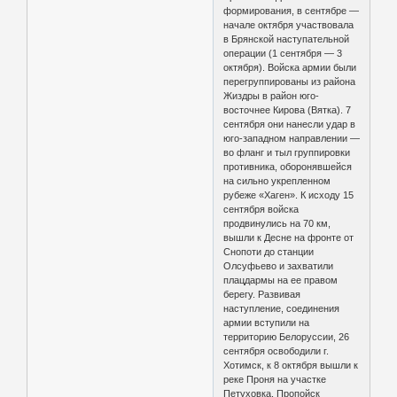
формирования, в сентябре —
начале октября участвовала
в Брянской наступательной
операции (1 сентября — 3
октября). Войска армии были
перегруппированы из района
Жиздры в район юго-
восточнее Кирова (Вятка). 7
сентября они нанесли удар в
юго-западном направлении —
во фланг и тыл группировки
противника, оборонявшейся
на сильно укрепленном
рубеже «Хаген». К исходу 15
сентября войска
продвинулись на 70 км,
вышли к Десне на фронте от
Снопоти до станции
Олсуфьево и захватили
плацдармы на ее правом
берегу. Развивая
наступление, соединения
армии вступили на
территорию Белоруссии, 26
сентября освободили г.
Хотимск, к 8 октября вышли к
реке Проня на участке
Петуховка, Пропойск