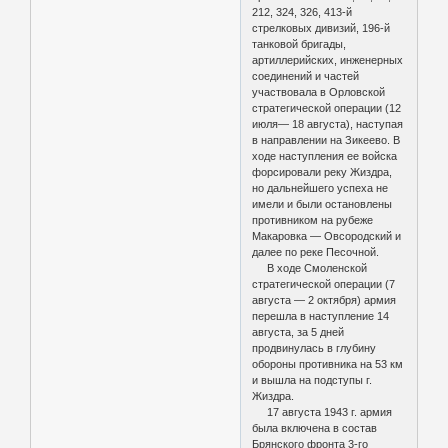
212, 324, 326, 413-й
стрелковых дивизий, 196-й
танковой бригады,
артиллерийских, инженерных
соединений и частей
участвовала в Орловской
стратегической операции (12
июля— 18 августа), наступая
в направлении на Зикеево. В
ходе наступления ее войска
форсировали реку Жиздра,
но дальнейшего успеха не
имели и были остановлены
противником на рубеже
Макаровка — Овсородский и
далее по реке Песочной.
В ходе Смоленской
стратегической операции (7
августа — 2 октября) армия
перешла в наступление 14
августа, за 5 дней
продвинулась в глубину
обороны противника на 53 км
и вышла на подступы г.
Жиздра.
17 августа 1943 г. армия
была включена в состав
Брянского фронта 3-го