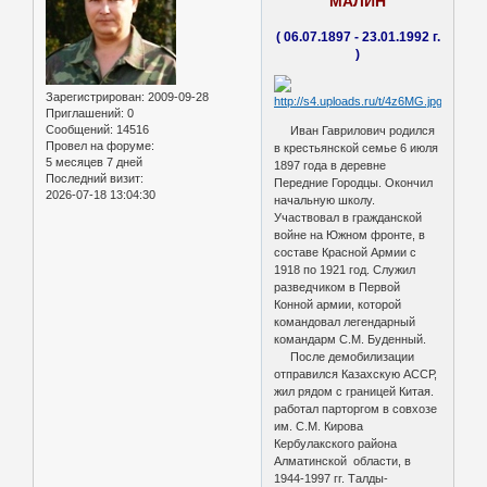
МАЛИН
( 06.07.1897 - 23.01.1992 г.
)
Зарегистрирован
: 2009-09-28
Приглашений:
0
Сообщений:
14516
Иван Гаврилович родился
Провел на форуме:
в крестьянской семье 6 июля
5 месяцев 7 дней
1897 года в деревне
Последний визит:
Передние Городцы. Окончил
2026-07-18 13:04:30
начальную школу.
Участвовал в гражданской
войне на Южном фронте, в
составе Красной Армии с
1918 по 1921 год. Служил
разведчиком в Первой
Конной армии, которой
командовал легендарный
командарм С.М. Буденный.
После демобилизации
отправился Казахскую АССР,
жил рядом с границей Китая.
работал парторгом в совхозе
им. С.М. Кирова
Кербулакского района
Алматинской области, в
1944-1997 гг. Талды-