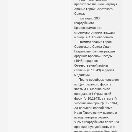
правительственной награды
Звание Герой Советского
Союза.
Командир 203
гвардейского
Краснознаменного
стрелкового полка гвардии
майор В.О. Коноваленко».
Помимо звания Героя
Советского Союза Иван
Гаврилович был награжден
орденом Красной Звезды
(1943), орденом
Отечественной войны II
степени (07.1943) и двумя
медалями.
После переформирования
из Центрального фронта,
часть И.Г. Малина была
передана в I Украинский
фронт(с 10.1943), затем в IV
Украинский фронт(с 12.1944).
За большой боевой опыт
Иван Гавриловичу доверили
взвод, который охранял
знамя гвардейского полка. За
проявленную доблесть его
наградили орденом Красной