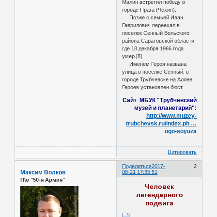
Малин встретил победу в
городе Прага (Чехия).
Позже с семьей Иван
Гаврилович переехал в
поселок Сенный Вольского
района Саратовской области,
где 18 декабря 1966 года
умер.[8]
Именем Героя названа
улица в поселке Сенный, в
городе Трубчевске на Аллее
Героев установлен бюст.
Сайт МБУК "Трубчевский
музей и планетарий":
http://www.muzey-
trubchevsk.ru/index.ph …
ogo-soyuza
Цитировать
Поделиться
2017-
2
Максим Волков
08-21 17:35:51
П\о "50-я Армия"
Человек
легендарного
подвига