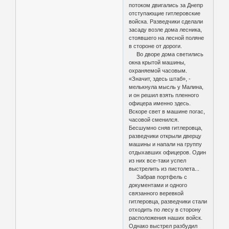
потоком двигались за Днепр
отступающие гитлеровские
войска. Разведчики сделали
засаду возле дома лесника,
стоявшего на лесной поляне
в стороне от дороги.
Во дворе дома светились
окна крытой машины,
охраняемой часовым.
«Значит, здесь штаб», -
мелькнула мысль у Малина,
и он решил взять пленного
офицера именно здесь.
Вскоре свет в машине погас,
часовой сменился.
Бесшумно сняв гитлеровца,
разведчики открыли дверцу
машины и напали на группу
отдыхавших офицеров. Один
из них все-таки успел
выстрелить из пистолета...
Забрав портфель с
документами и одного
связанного веревкой
гитлеровца, разведчики стали
отходить по лесу в сторону
расположения наших войск.
Однако выстрел разбудил