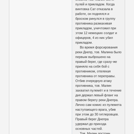
пулей и прикладом. Когда
винтовка Сат отказала в
работе, он поднялся и
броском ринулся в группу
противника размахивая
прикладом, уничтожил при
этом 12 немецких солдат и
офицеров, 4 из них убил
прикладом.
Во время форсирования
реки Днепр, тов. Малина было
первым выброшено на
правый берег, где сразу-же
приняло на себя бой с
противником, отвлекая
противника от переправы.
Отбив очередную атаку
противника, тов. Малин
захватил пулемёт и в течение
дня держал левый фланг на
правом берегу реки Днепра.
Лично сам комис из пулемета
наступающего врага, убив
при этом до 30 гитлеровцев.
Правый берег Днепра
удержал до прихода
основных частей.
Тов. Малин достоин