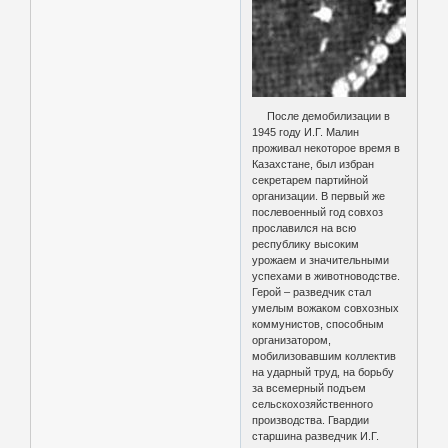
После демобилизации в
1945 году И.Г. Малин
проживал некоторое время в
Казахстане, был избран
секретарем партийной
организации. В первый же
послевоенный год совхоз
прославился на всю
республику высоким
урожаем и значительными
успехами в животноводстве.
Герой – разведчик стал
умелым вожаком совхозных
коммунистов, способным
организатором,
мобилизовавшим коллектив
на ударный труд, на борьбу
за всемерный подъем
сельскохозяйственного
производства. Гвардии
старшина разведчик И.Г.