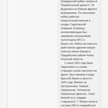
Гражданской войны: воевал в
Первой конной армии С. М.
Буденного на Южном фронте
разведчиком. По окончании
войны работал
оперуполномоченным в
уездах Саратовской
губернии. В период
коллективизации был
направлен начальником
политотдела МТС в
Казахстан. Война застала его
работником администрации
совхоза имени Кирова в
Гвардейском районе Алма-
Атинской области.
С июня 1941 года Иван
Гаврилович со своим
старшим сыном просился на
фронт. Был призван в ряды
Красной Армии в августе
1942 года. Воевал на
Центральном, Первом
Украинском, Четвертом
Украинском фронтах. Свой
боевой путь гвардии
старшина И. Г. Малин начал в
составе 203-го гвардейского