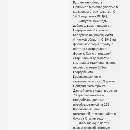
Курганская область.
Принимал активное участие в
колхозном строительстве. С
1932 года член ВКП(б).
В августе 1942 годы
добровольцем пришел в
Гвардейский РВК (ныне
Кербулакский район) Алма-
Атинской области. С 1943 на
фронте проходил службу в
составе Центрального
фронта. Служил гвардией
старшиной в должности
командира отделения взвода
пешей разведки 203-го
Гвардейского
Краснознаменного
стрелкового полка 13 армии
Центрального фронта.
Данный полк входил в состав
70 Краснознаменной
гвардейской дивизии
преобразованной из 138
Краснознаменной
стрелковой, отличившейся в
боях за Сталинград.
Это была одна из тех
самых дивизий, которую