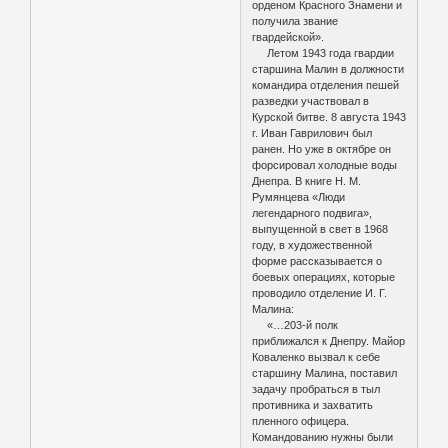
орденом Красного Знамени и
получила звание
гвардейской».
Летом 1943 года гвардии
старшина Малин в должности
командира отделения пешей
разведки участвовал в
Курской битве. 8 августа 1943
г. Иван Гаврилович был
ранен. Но уже в октябре он
форсировал холодные воды
Днепра. В книге Н. М.
Румянцева «Люди
легендарного подвига»,
выпущенной в свет в 1968
году, в художественной
форме рассказывается о
боевых операциях, которые
проводило отделение И. Г.
Малина:
«…203-й полк
приближался к Днепру. Майор
Коваленко вызвал к себе
старшину Малина, поставил
задачу пробраться в тыл
противника и захватить
пленного офицера.
Командованию нужны были