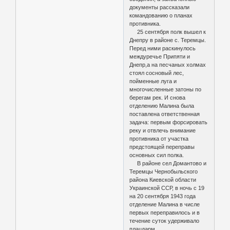
документы рассказали
командованию о планах
противника.
25 сентября полк вышел к
Днепру в районе с. Теремцы.
Перед ними раскинулось
междуречье Припяти и
Днепр,а на песчаных холмах
стоял сосновый лес,
пойменные луга и
многочисленные затоны по
берегам рек. И снова
отделению Малина была
поставлена ответственная
задача: первым форсировать
реку и отвлечь внимание
противника от участка
предстоящей переправы
основных сил полка.
В районе сел Домантово и
Теремцы Чернобыльского
района Киевской области
Украинской ССР, в ночь с 19
на 20 сентября 1943 года
отделение Малина в числе
первых переправилось и в
течение суток удерживало
плацдарм.