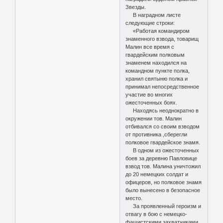
Звезды.
В наградном листе
следующие строки:
«Работая командиром
знаменного взвода, товарищ
Малин все время с
гвардейским полковым
знаменем находился на
командном пункте полка,
хранил святыню полка и
принимал непосредственное
участие во многих
ожесточенных боях.
Находясь неоднократно в
окружении тов. Малин
отбивался со своим взводом
от противника ,сберегли
полковое гвардейское знамя.
В одном из ожесточенных
боев за деревню Павловице
взвод тов. Малина уничтожил
до 20 немецких солдат и
офицеров, но полковое знамя
было вынесено в безопасное
место.
За проявленный героизм и
отвагу в бою с немецко-
фашистскими захватчиками