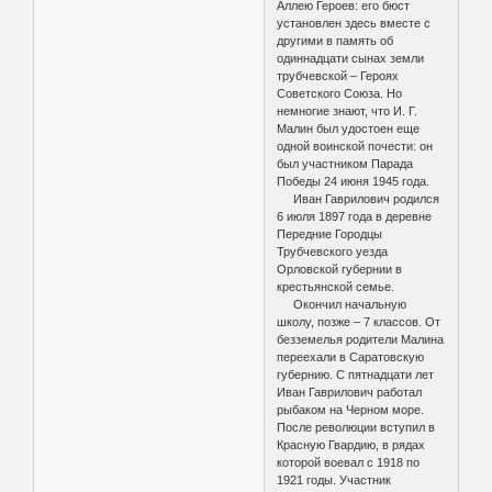
Аллею Героев: его бюст
установлен здесь вместе с
другими в память об
одиннадцати сынах земли
трубчевской – Героях
Советского Союза. Но
немногие знают, что И. Г.
Малин был удостоен еще
одной воинской почести: он
был участником Парада
Победы 24 июня 1945 года.
Иван Гаврилович родился
6 июля 1897 года в деревне
Передние Городцы
Трубчевского уезда
Орловской губернии в
крестьянской семье.
Окончил начальную
школу, позже – 7 классов. От
безземелья родители Малина
переехали в Саратовскую
губернию. С пятнадцати лет
Иван Гаврилович работал
рыбаком на Черном море.
После революции вступил в
Красную Гвардию, в рядах
которой воевал с 1918 по
1921 годы. Участник