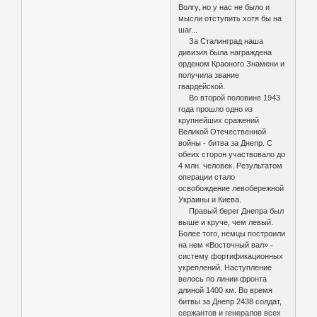
Волгу, но у нас не было и
мысли отступить хотя бы на
шаг...
За Сталинград наша
дивизия была награждена
орденом Краоного Знамени и
получила звание
гвардейской.
Во второй половине 1943
года прошло одно из
крупнейших сражений
Великой Отечественной
войны - битва за Днепр. С
обеих сторон участвовало до
4 млн. человек. Результатом
операции стало
освобождение левобережной
Украины и Киева.
Правый берег Днепра был
выше и круче, чем левый.
Более того, немцы построили
на нем «Восточный вал» -
систему фортификационных
укреплений. Наступление
велось по линии фронта
длиной 1400 км. Во время
битвы за Днепр 2438 солдат,
сержантов и генералов всех