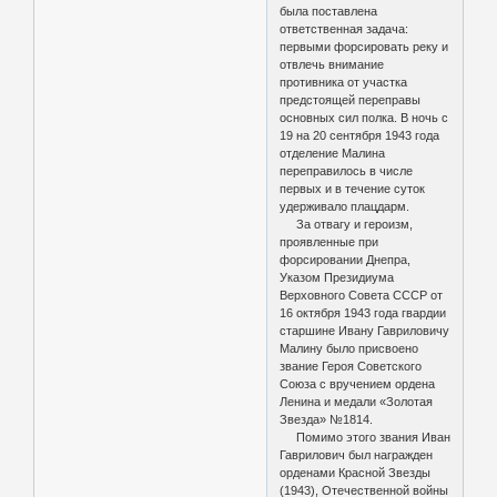
была поставлена
ответственная задача:
первыми форсировать реку и
отвлечь внимание
противника от участка
предстоящей переправы
основных сил полка. В ночь с
19 на 20 сентября 1943 года
отделение Малина
переправилось в числе
первых и в течение суток
удерживало плацдарм.
За отвагу и героизм,
проявленные при
форсировании Днепра,
Указом Президиума
Верховного Совета СССР от
16 октября 1943 года гвардии
старшине Ивану Гавриловичу
Малину было присвоено
звание Героя Советского
Союза с вручением ордена
Ленина и медали «Золотая
Звезда» №1814.
Помимо этого звания Иван
Гаврилович был награжден
орденами Красной Звезды
(1943), Отечественной войны