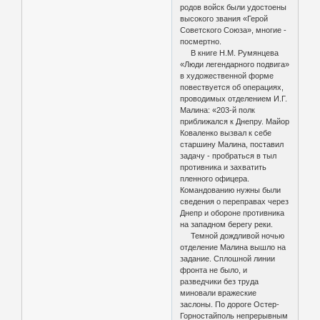
родов войск были удостоены
высокого звания «Герой
Советского Союза», многие -
посмертно.
В книге Н.М. Румянцева
«Люди легендарного подвига»
в художественной форме
повествуется об операциях,
проводимых отделением И.Г.
Малина: «203-й полк
приближался к Днепру. Майор
Коваленко вызвал к себе
старшину Малина, поставил
задачу - пробраться в тыл
противника и захватить
пленного офицера.
Командованию нужны были
сведения о переправах через
Днепр и обороне противника
на западном берегу реки.
Темной дождливой ночью
отделение Малина вышло на
задание. Сплошной линии
фронта не было, и
разведчики без труда
миновали вражеские
заслоны. По дороге Остер-
Горностайполь непрерывным