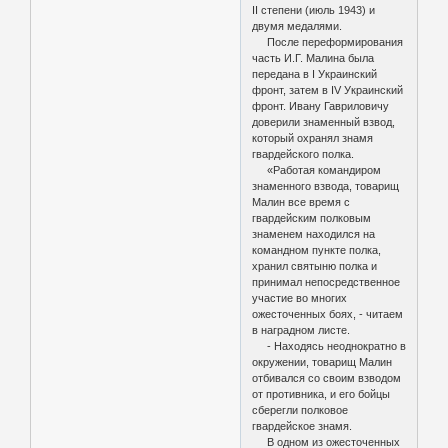
II степени (июль 1943) и
двумя медалями.
После переформирования
часть И.Г. Малина была
передана в I Украинский
фронт, затем в IV Украинский
фронт. Ивану Гавриловичу
доверили знаменный взвод,
который охранял знамя
гвардейского полка.
«Работая командиром
знаменного взвода, товарищ
Малин все время с
гвардейским полковым
знаменем находился на
командном пункте полка,
хранил святыню полка и
принимал непосредственное
участие во многих
ожесточенных боях, - читаем
в наградном листе.
- Находясь неоднократно в
окружении, товарищ Малин
отбивался со своим взводом
от противника, и его бойцы
сберегли полковое
гвардейское знамя.
В одном из ожесточенных