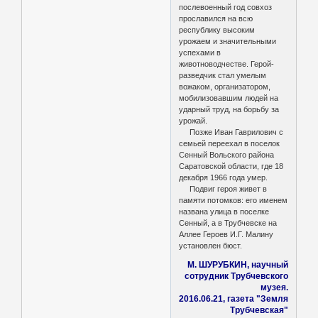
послевоенный год совхоз
прославился на всю
республику высоким
урожаем и значительными
успехами в
животноводчестве. Герой-
разведчик стал умелым
вожаком, организатором,
мобилизовавшим людей на
ударный труд, на борьбу за
урожай.
Позже Иван Гаврилович с
семьей переехал в поселок
Сенный Вольского района
Саратовской области, где 18
декабря 1966 года умер.
Подвиг героя живет в
памяти потомков: его именем
названа улица в поселке
Сенный, а в Трубчевске на
Аллее Героев И.Г. Малину
установлен бюст.
М. ШУРУБКИН, научный
сотрудник Трубчевского
музея.
2016.06.21, газета "Земля
Трубчевская"