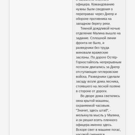
офицера. Командованию
нужны были сведения о
переправах через Днепр и
обороне противника на
западном берегу реки.
Темной дождливой ночью
отделение Малина вышло на
задание. Сплошной линии
фронта не было, и
разведчики без труда
миновали вражеские
заслоны. По дороге Остёр-
Горностайполь непрерывным
потоком двигались за Днепр
отступающие гитлеровские
войска. Разведчики сделали
засаду возле дома лесника,
стоявшего на лесной поляне
в стороне от дороги.
Во дворе дома светились
окна крытой машины,
охраняемой часовым.
"Значит, здесь штаб", -
мелькнула мысль у Малина,
и он решил взять пленного
офицера именно здесь.
Вскоре свет в машине погас,
часовой сменился.