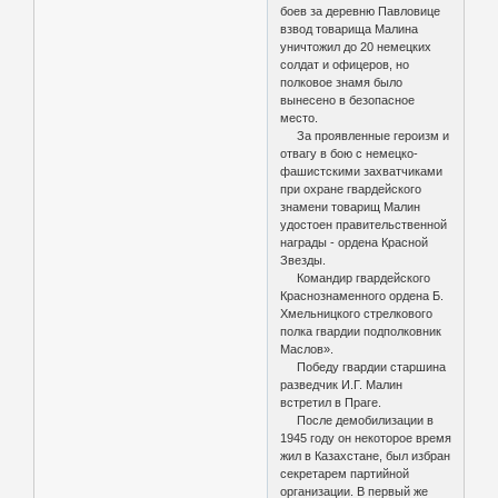
боев за деревню Павловице
взвод товарища Малина
уничтожил до 20 немецких
солдат и офицеров, но
полковое знамя было
вынесено в безопасное
место.
За проявленные героизм и
отвагу в бою с немецко-
фашистскими захватчиками
при охране гвардейского
знамени товарищ Малин
удостоен правительственной
награды - ордена Красной
Звезды.
Командир гвардейского
Краснознаменного ордена Б.
Хмельницкого стрелкового
полка гвардии подполковник
Маслов».
Победу гвардии старшина
разведчик И.Г. Малин
встретил в Праге.
После демобилизации в
1945 году он некоторое время
жил в Казахстане, был избран
секретарем партийной
организации. В первый же