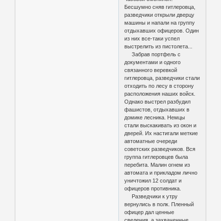
Бесшумно сняв гитлеровца,
разведчики открыли дверцу
машины и напали на группу
отдыхавших офицеров. Один
из них все-таки успел
выстрелить из пистолета...
Забрав портфель с
документами и одного
связанного веревкой
гитлеровца, разведчики стали
отходить по лесу в сторону
расположения наших войск.
Однако выстрел разбудил
фашистов, отдыхавших в
домике лесника. Немцы
стали выскакивать из окон и
дверей. Их настигали меткие
автоматные очереди
советских разведчиков. Вся
группа гитлеровцев была
перебита. Малин огнем из
автомата и прикладом лично
уничтожил 12 солдат и
офицеров противника.
Разведчики к утру
вернулись в полк. Пленный
офицер дал ценные
сведения, а захваченные