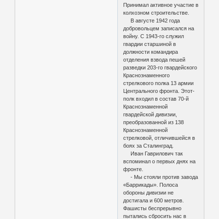
Принимал активное участие в
колхозном строительстве.
В августе 1942 года
добровольцем записался на
войну. С 1943-го служил
гвардии старшиной в
должности командира
отделения взвода пешей
разведки 203-го гвардейского
Краснознаменного
стрелкового полка 13 армии
Центрального фронта. Этот-
полк входил в состав 70-й
Краснознаменной
гвардейской дивизии,
преобразованной из 138
Краснознаменной
стрелковой, отличившейся в
боях за Сталинград.
Иван Гаврилович так
вспоминал о первых днях на
фронте.
- Мы стояли против завода
«Баррикады». Полоса
обороны дивизии не
достигала и 600 метров.
Фашисты беспрерывно
пытались сбросить нас в