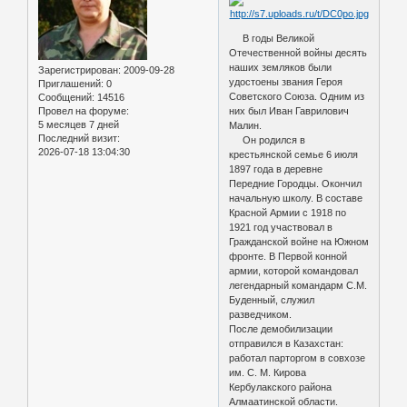
В годы Великой
Отечественной войны десять
наших земляков были
Зарегистрирован
: 2009-09-28
удостоены звания Героя
Приглашений:
0
Советского Союза. Одним из
Сообщений:
14516
Провел на форуме:
них был Иван Гаврилович
5 месяцев 7 дней
Малин.
Последний визит:
Он родился в
2026-07-18 13:04:30
крестьянской семье 6 июля
1897 года в деревне
Передние Городцы. Окончил
начальную школу. В составе
Красной Армии с 1918 по
1921 год участвовал в
Гражданской войне на Южном
фронте. В Первой конной
армии, которой командовал
легендарный командарм С.М.
Буденный, служил
разведчиком.
После демобилизации
отправился в Казахстан:
работал парторгом в совхозе
им. С. М. Кирова
Кербулакского района
Алмаатинской области.