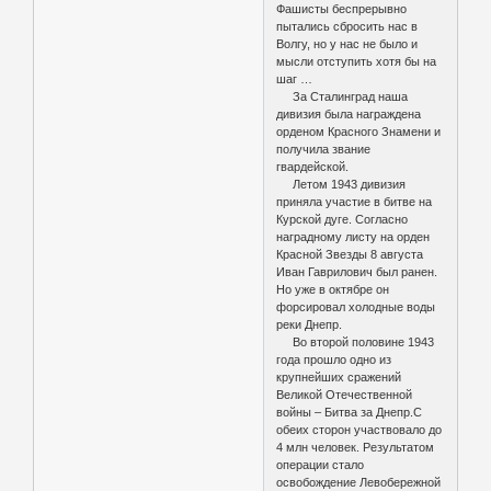
Фашисты беспрерывно
пытались сбросить нас в
Волгу, но у нас не было и
мысли отступить хотя бы на
шаг …
За Сталинград наша
дивизия была награждена
орденом Красного Знамени и
получила звание
гвардейской.
Летом 1943 дивизия
приняла участие в битве на
Курской дуге. Согласно
наградному листу на орден
Красной Звезды 8 августа
Иван Гаврилович был ранен.
Но уже в октябре он
форсировал холодные воды
реки Днепр.
Во второй половине 1943
года прошло одно из
крупнейших сражений
Великой Отечественной
войны – Битва за Днепр.С
обеих сторон участвовало до
4 млн человек. Результатом
операции стало
освобождение Левобережной