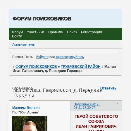
ФОРУМ ПОИСКОВИКОВ
Форум
Участники
Правила
Поиск
Регистрация
Войти
Активные темы
Привет, Гость!
Войдите
или
зарегистрируйтесь
.
»
ФОРУМ ПОИСКОВИКОВ
»
ТРУБЧЕВСКИЙ РАЙОН
»
Малин
Иван Гаврилович, д. Передние Городцы
Страница:
1
Ответить
Малин Иван Гаврилович, д. Передние
Городцы
Поделиться
2017-
1
Максим Волков
08-21 17:30:07
П\о "50-я Армия"
ГЕРОЙ СОВЕТСКОГО
СОЮЗА
ИВАН ГАВРИЛОВИЧ