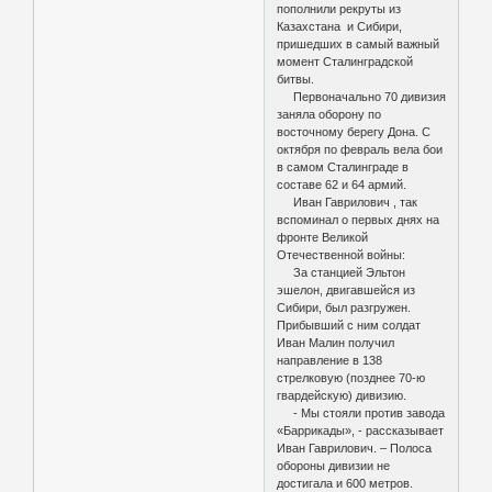
пополнили рекруты из
Казахстана и Сибири,
пришедших в самый важный
момент Сталинградской
битвы.
Первоначально 70 дивизия
заняла оборону по
восточному берегу Дона. С
октября по февраль вела бои
в самом Сталинграде в
составе 62 и 64 армий.
Иван Гаврилович , так
вспоминал о первых днях на
фронте Великой
Отечественной войны:
За станцией Эльтон
эшелон, двигавшейся из
Сибири, был разгружен.
Прибывший с ним солдат
Иван Малин получил
направление в 138
стрелковую (позднее 70-ю
гвардейскую) дивизию.
- Мы стояли против завода
«Баррикады», - рассказывает
Иван Гаврилович. – Полоса
обороны дивизии не
достигала и 600 метров.