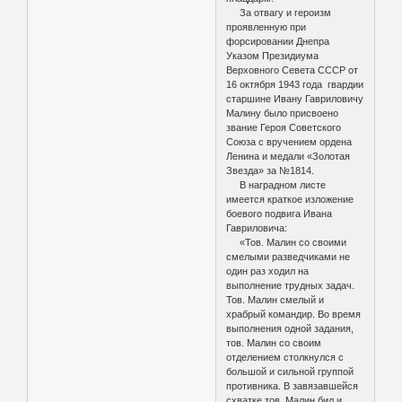
За отвагу и героизм
проявленную при
форсировании Днепра
Указом Президиума
Верховного Севета СССР от
16 октября 1943 года гвардии
старшине Ивану Гавриловичу
Малину было присвоено
звание Героя Советского
Союза с вручением ордена
Ленина и медали «Золотая
Звезда» за №1814.
В наградном листе
имеется краткое изложение
боевого подвига Ивана
Гавриловича:
«Тов. Малин со своими
смелыми разведчиками не
один раз ходил на
выполнение трудных задач.
Тов. Малин смелый и
храбрый командир. Во время
выполнения одной задания,
тов. Малин со своим
отделением столкнулся с
большой и сильной группой
противника. В завязавшейся
схватке тов. Малин бил и