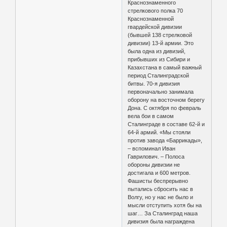
Краснознаменного
стрелкового полка 70
Краснознаменной
гвардейской дивизии
(бывшей 138 стрелковой
дивизии) 13-й армии. Это
была одна из дивизий,
прибывших из Сибири и
Казахстана в самый важный
период Сталинградской
битвы. 70-я дивизия
первоначально занимала
оборону на восточном берегу
Дона. С октября по февраль
вела бои в самом
Сталинграде в составе 62-й и
64-й армий. «Мы стояли
против завода «Баррикады»,
– вспоминал Иван
Гаврилович. – Полоса
обороны дивизии не
достигала и 600 метров.
Фашисты беспрерывно
пытались сбросить нас в
Волгу, но у нас не было и
мысли отступить хотя бы на
шаг… За Сталинград наша
дивизия была награждена