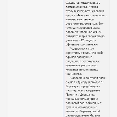
фашистов, отдыхавших в
домике лесника. Немцы
стали выскакивать из окон и
дверей. Их настигали меткие
автоматные очереди
советских разведчиков. Вся
группа гитлеровцев была
перебита. Малин огнем из
автомата и прикладом лично
уничтожил 12 солдат и
офицеров противника».
Разведчики к утру
вернулись в полк. Пленный
офицер дал ценные
сведения, а захваченные
документы рассказали
командованию о планах
противника.
В середине сентября полк
вышел к Днепру в районе с.
Теремцы. Перед бойцами
раскинулось междуречье
Припяти и Днепра: на
песчаных холмах стоял
сосновый лес, пойменные
луга и многочисленные
затоны по берегам рек. И
снова отделению Малина