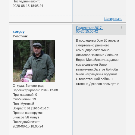
Последний визит:
2020-08-15 18:05:24
Цитировать
Поделиться
2017-
4
sergey
05-28 15:50:42
Участник
В последнем бою 20 апреля
смертельно раненого
командира батальона
Дикалова заменил Лобачев
Борис Михайлович.задание
командования было
выполнено.За этот бой оба
были награждены орденом
Отечественной войны 1
степени,Дикалов посмертно
Откуда:
Зеленоград
Зарегистрирован
: 2016-12-08
Приглашений:
0
Сообщений:
19
Пол:
Мужской
Возраст:
61
[1965-01-10]
Провел на форуме:
5 часов 56 минут
Последний визит:
2020-08-15 18:05:24