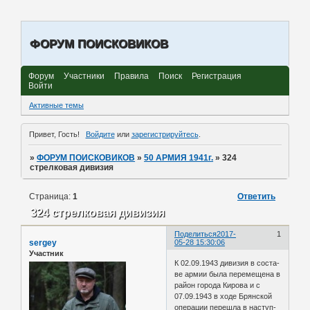
ФОРУМ ПОИСКОВИКОВ
Форум
Участники
Правила
Поиск
Регистрация
Войти
Активные темы
Привет, Гость!
Войдите
или
зарегистрируйтесь
.
»
ФОРУМ ПОИСКОВИКОВ
»
50 АРМИЯ 1941г.
»
324
стрелковая дивизия
Страница:
1
Ответить
324 стрелковая дивизия
Поделиться
2017-
1
sergey
05-28 15:30:06
Участник
К 02.09.1943 ди­ви­зия в со­ста­
ве армии была пе­ре­ме­ще­на в
район го­ро­да Ки­ро­ва и с
07.09.1943 в ходе Брян­ской
опе­ра­ции пе­ре­ш­ла в на­ступ­