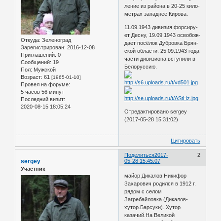
ле­ние из рай­о­на в 20-25 ки­ло­
мет­рах за­пад­нее Кирова.
11.09.1943 ди­ви­зия фор­си­ру­
ет Десну, 19.09.1943 осво­бож­
Откуда:
Зеленоград
да­ет по­сё­лок Дуб­ров­ка Брян­
Зарегистрирован
: 2016-12-08
ской об­ла­сти. 25.09.1943 года
Приглашений:
0
части ди­ви­зи­о­на всту­пи­ли в
Сообщений:
19
Белоруссию.
Пол:
Мужской
Возраст:
61
[1965-01-10]
Провел на форуме:
5 часов 56 минут
Последний визит:
2020-08-15 18:05:24
Отредактировано sergey
(2017-05-28 15:31:02)
Цитировать
Поделиться
2017-
2
sergey
05-28 15:45:07
Участник
майор Дикалов Никифор
Захарович родился в 1912 г.
рядом с селом
Загребайловка (Дикалов-
хутор.Барсуки). Хутор
казачий.На Великой