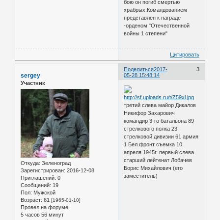
бою он погиб смертью
храбрых.Командованием
представлен к награде
-орденом "Отечественной
войны 1 степени"
Цитировать
Поделиться
2017-
3
sergey
05-28 15:48:14
Участник
третий слева майор Дикалов
Никифор Захарович
командир 3-го батальона 89
стрелкового полка 23
стрелковой дивизии 61 армия
1 Бел.фронт съемка 10
апреля 1945г. первый слева
старший лейтенат Лобачев
Откуда:
Зеленоград
Борис Михайлович (его
Зарегистрирован
: 2016-12-08
заместитель)
Приглашений:
0
Сообщений:
19
Пол:
Мужской
Возраст:
61
[1965-01-10]
Провел на форуме:
5 часов 56 минут