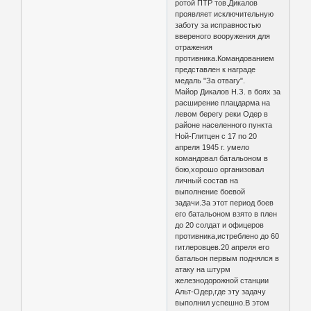
ротой ПТР тов.Дикалов
проявляет исключительную
заботу за исправностью
ввереного вооружения для
отражения
противника.Командованием
представлен к награде
медаль "За отвагу".
Майор Дикалов Н.З. в боях за
расширение плацдарма на
левом берегу реки Одер в
районе населенного пункта
Ной-Глитцен с 17 по 20
апреля 1945 г. умело
командовал батальоном в
бою,хорошо организовал
личный состав на
выполнение боевой
задачи.За этот период боев
его батальоном взято в плен
до 20 солдат и офицеров
противника,истреблено до 60
гитлеровцев.20 апреля его
батальон первым поднялся в
атаку на штурм
железнодорожной станции
Альт-Одер,где эту задачу
выполнил успешно.В этом