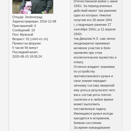
Отечественной войне с июня
1941г. За период военных
действий имеет три ранения
одно из которых тяжелое
Откуда:
Зеленоград
получив его 26 июня 1941
Зарегистрирован
: 2016-12-08
г.,следующее ранение 27
Приглашений:
0
сентября 1941г.,и 12 апреля
Сообщений:
19
1942г.
Пол:
Мужской
тов.Дикалов Н.З. сам лично
Возраст:
61
[1965-01-10]
Провел на форуме:
неоднократно принимал
5 часов 56 минут
активное участие в боях
Последний визит:
проявляя при этом
2020-08-15 18:05:24
исключительное мужество и
отвагу.
Отлично владеет знаниями
по устройству
противотанкового ружья и
свои знания передает
личному составу ввереной
ему роты,в результате чего
весь состав роты плотно
сколочен и в любое время
может выполнить
поставленную задачу.
Имеющиеся ружья всегда
находятся в исправном,
боевом состоянии.
За время командования