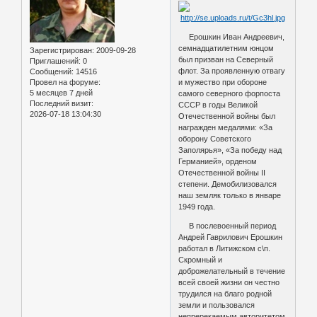
Ерошкин Иван Андреевич,
семнадцатилетним юнцом
Зарегистрирован
: 2009-09-28
был призван на Северный
Приглашений:
0
флот. За проявленную отвагу
Сообщений:
14516
и мужество при обороне
Провел на форуме:
5 месяцев 7 дней
самого северного форпоста
Последний визит:
СССР в годы Великой
2026-07-18 13:04:30
Отечественной войны был
награжден медалями: «За
оборону Советского
Заполярья», «За победу над
Германией», орденом
Отечественной войны II
степени. Демобилизовался
наш земляк только в январе
1949 года.
В послевоенный период
Андрей Гаврилович Ерошкин
работал в Литижском с\п.
Скромный и
доброжелательный в течение
всей своей жизни он честно
трудился на благо родной
земли и пользовался
непререкаемым авторитетом