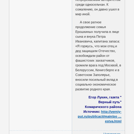
среди односельчан. К
сожалению, он давно ушел в
мир иной.
А свое ратное
продолжение семья
Ерошкиных получила в лице
сына и внука Петра
Ивановича, капитана запаса:
«Я горжусь, что мои отец и
дед защищали Отечество,
освобождали район от
фашистских захватчиков,
громили врага под Москвой, в
Белоруссии, Кенигсберге и в
Советском Заполярье,
вносили посильный вклад в
социально-экономическое
развитие родного края.
Егор Лукин, газета "
Верный путь"
Комаричского района
Источник:
http://verniy-
put.ru/publicacii/main/po …
estva.html
Цитировать