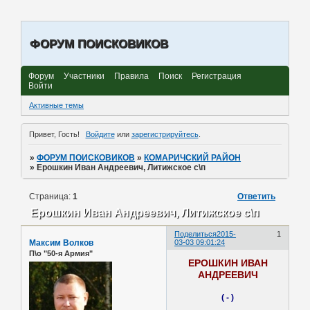
ФОРУМ ПОИСКОВИКОВ
Форум
Участники
Правила
Поиск
Регистрация
Войти
Активные темы
Привет, Гость!
Войдите
или
зарегистрируйтесь
.
»
ФОРУМ ПОИСКОВИКОВ
»
КОМАРИЧСКИЙ РАЙОН
»
Ерошкин Иван Андреевич, Литижское с\п
Страница:
1
Ответить
Ерошкин Иван Андреевич, Литижское с\п
Поделиться
2015-
1
Максим Волков
03-03 09:01:24
П\о "50-я Армия"
ЕРОШКИН ИВАН
АНДРЕЕВИЧ
( - )