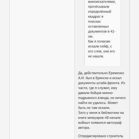
миноискателями,
прочёсывали
определённый
квадрат в
поисках
оставленных
документов в 41-
ом.
Как я полагаю
искали сейф, с
его слов, они его
не нашли.
Да, действительно Еременко
А.И. был в Брянске и искал
документы штаба фронта. Из
части, где я служил, ему
давали бойцов минно-
подрывного взвода, но ничего
найти не удалось. Может
быть не там искали.
Зато у меня в библиотеке на
книге мемуаров «В начале
войны» появился автограф
автора.
Отредактировано строитель