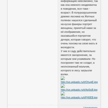
информацию невозможно, так
как она немного неадекватна
в поведении, все-таки -
возраст. В полуразрушенном
домике лесника на Житных
полянах нашелся сделанный
на куске фанеры портрет
женщины, принятый нами за
её изображение, но
оказавшийся портретом
дочери, которая говорит, что
очень похожа на свою мать в
молодости.
У них в саду действительно
имеется захоронение, за
которым они ухаживали. Но
похоронен там не солдат, а
неопознанный мальчик,
которого в лесу загрызли
волки.
Цитировать