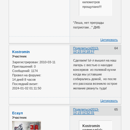
километров
прощупано!!!
"Леша, нет преграды
патриотам..." ДМБ
Цитировать
Поделиться
2013-
64
Kostromin
12-23 12:18:17
Участник
Сделаем! Ы-л вышел на наш
Зарегистрирован
: 2010-03-11
лагерь с вестью о находке
Приглашений:
0
консервов из полевой кухни
Сообщений:
1174
когда мы уставшие
Провел на форуме:
собирались домой, но после
14 дней 8 часов
его рассказа возникло острое
Последний визит:
2024-01-02 01:11:50
желание рвануть туда!
Цитировать
Поделиться
2013-
65
Есаул
12-23 12:52:31
Участник
Kostromin
написал(а):