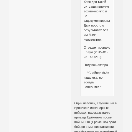
Хотя для такой
ситуации вполне
возможно что и
не
задокументированно.
Да и просто о
результатах боя
им было
неизвестно.
Отредактировано
Есаул (2015-01-
23 14:06:10)
Подпись автора
"Снайпер бьёт
издалека, но
всегда
наверняка."
Один человек, служивший в
Брянске в инженерных
войсках, рассказывал о
приезде Ерёменко после
войны. Он (Ерёменко) брал
бойцов с миноискателями,
прочёсывали определённый