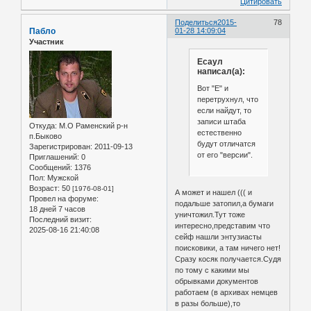
Цитировать
Поделиться
2015-
78
Пабло
01-28 14:09:04
Участник
Есаул
написал(а):
Вот "Е" и
перетрухнул, что
если найдут, то
записи штаба
Откуда:
М.О Раменский р-н
естественно
п.Быково
будут отличатся
Зарегистрирован
: 2011-09-13
от его "версии".
Приглашений:
0
Сообщений:
1376
Пол:
Мужской
Возраст:
50
[1976-08-01]
А может и нашел ((( и
Провел на форуме:
подальше затопил,а бумаги
18 дней 7 часов
уничтожил.Тут тоже
Последний визит:
интересно,представим что
2025-08-16 21:40:08
сейф нашли энтузиасты
поисковики, а там ничего нет!
Сразу косяк получается.Судя
по тому с какими мы
обрывками документов
работаем (в архивах немцев
в разы больше),то