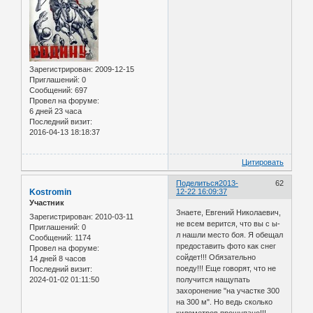
Зарегистрирован
: 2009-12-15
Приглашений:
0
Сообщений:
697
Провел на форуме:
6 дней 23 часа
Последний визит:
2016-04-13 18:18:37
Цитировать
Поделиться
2013-
62
Kostromin
12-22 16:09:37
Участник
Знаете, Евгений Николаевич,
Зарегистрирован
: 2010-03-11
не всем верится, что вы с ы-
Приглашений:
0
л нашли место боя. Я обещал
Сообщений:
1174
предоставить фото как снег
Провел на форуме:
сойдет!!! Обязательно
14 дней 8 часов
поеду!!! Еще говорят, что не
Последний визит:
2024-01-02 01:11:50
получится нащупать
захоронение "на участке 300
на 300 м". Но ведь сколько
километров прощупано!!!