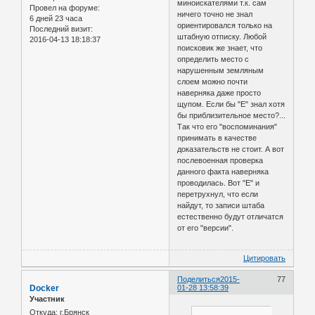
миноискателями т.к. сам
Провел на форуме:
ничего точно не знал
6 дней 23 часа
ориентировался только на
Последний визит:
штабную отписку. Любой
2016-04-13 18:18:37
поисковик же знает, что
определить место с
нарушенным земляным
слоем можно почти
наверняка даже просто
щупом. Если бы "Е" знал хотя
бы приблизительное место?...
Так что его "воспоминания"
принимать в качестве
доказательств не стоит. А вот
послевоенная проверка
данного факта наверняка
проводилась. Вот "Е" и
перетрухнул, что если
найдут, то записи штаба
естественно будут отличатся
от его "версии".
Цитировать
Поделиться
2015-
77
Docker
01-28 13:58:39
Участник
Откуда:
г.Брянск