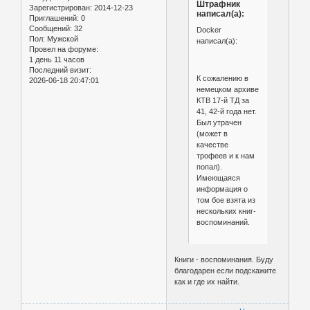
Штрафник
Зарегистрирован
: 2014-12-23
написал(а):
Приглашений:
0
Сообщений:
32
Docker
Пол:
Мужской
написал(а):
Провел на форуме:
1 день 11 часов
Последний визит:
К сожалению в
2026-06-18 20:47:01
немецком архиве
КТВ 17-й ТД за
41, 42-й года нет.
Был утрачен
(может в
качестве
трофеев и к нам
попал).
Имеющаяся
информация о
том бое взята из
нескольких книг-
воспоминаний.
Книги - воспоминания. Буду
благодарен если подскажите
как и где их найти.