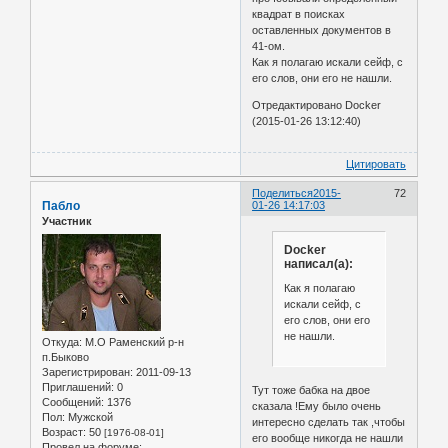
квадрат в поисках
оставленных документов в
41-ом.
Как я полагаю искали сейф, с
его слов, они его не нашли.
Отредактировано Docker
(2015-01-26 13:12:40)
Цитировать
Поделиться
2015-
72
Пабло
01-26 14:17:03
Участник
Docker
написал(а):
Как я полагаю
искали сейф, с
его слов, они его
не нашли.
Откуда:
М.О Раменский р-н
п.Быково
Зарегистрирован
: 2011-09-13
Приглашений:
0
Тут тоже бабка на двое
Сообщений:
1376
сказала !Ему было очень
Пол:
Мужской
интересно сделать так ,чтобы
Возраст:
50
[1976-08-01]
его вообще никогда не нашли
Провел на форуме: