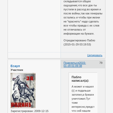
складывается общее
ощущение,что все док-ты
пустили в расход во время и
после войны,так как генералы
остались и чтобы при жизни
не "краснеть" надо сделать
все чтобы правда с их слов
не отличалась от
информации на бумаге.
Отредактировано Пабло
(2015-01-29 03:19:53)
Цитировать
Поделиться
2015-
79
Есаул
01-29 01:09:38
Участник
Пабло
написал(а):
А может и нашел
((( и подальше
затопил,а бумаги
уничтожил.Тут
тоже
интересно,представим
что сей нашли
Зарегистрирован
: 2009-12-15