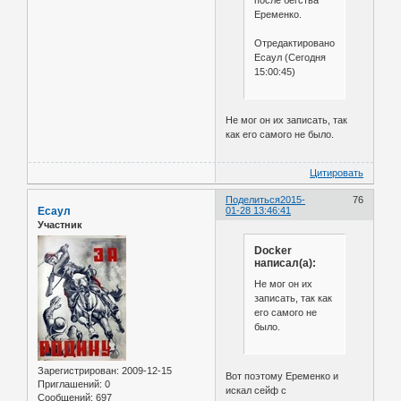
Еременко.
Отредактировано
Есаул (Сегодня
15:00:45)
Не мог он их записать, так
как его самого не было.
Цитировать
Поделиться
2015-
76
Есаул
01-28 13:46:41
Участник
Docker
написал(а):
Не мог он их
записать, так как
его самого не
было.
Зарегистрирован
: 2009-12-15
Вот поэтому Еременко и
Приглашений:
0
искал сейф с
Сообщений:
697