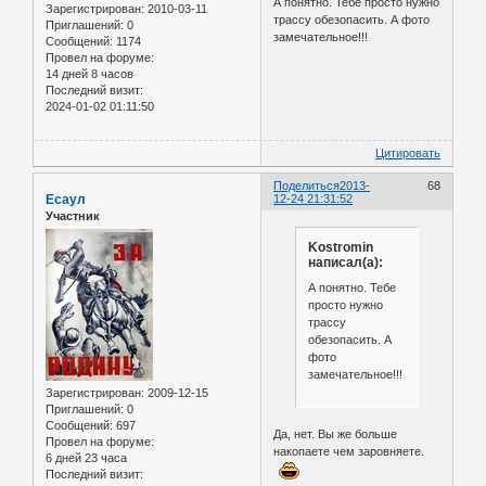
А понятно. Тебе просто нужно
Зарегистрирован
: 2010-03-11
трассу обезопасить. А фото
Приглашений:
0
замечательное!!!
Сообщений:
1174
Провел на форуме:
14 дней 8 часов
Последний визит:
2024-01-02 01:11:50
Цитировать
Поделиться
2013-
68
Есаул
12-24 21:31:52
Участник
Kostromin
написал(а):
А понятно. Тебе
просто нужно
трассу
обезопасить. А
фото
замечательное!!!
Зарегистрирован
: 2009-12-15
Приглашений:
0
Сообщений:
697
Да, нет. Вы же больше
Провел на форуме:
накопаете чем заровняете.
6 дней 23 часа
Последний визит: