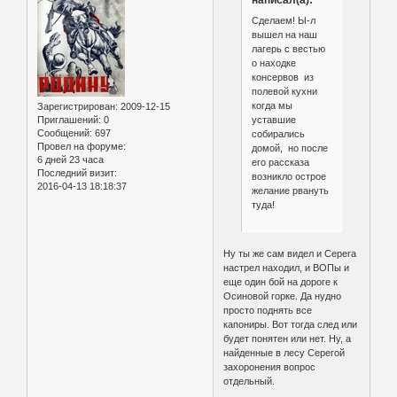
Сделаем! Ы-л
вышел на наш
лагерь с вестью
о находке
консервов из
полевой кухни
когда мы
Зарегистрирован
: 2009-12-15
уставшие
Приглашений:
0
Сообщений:
697
собирались
Провел на форуме:
домой, но после
6 дней 23 часа
его рассказа
Последний визит:
возникло острое
2016-04-13 18:18:37
желание рвануть
туда!
Ну ты же сам видел и Серега
настрел находил, и ВОПы и
еще один бой на дороге к
Осиновой горке. Да нудно
просто поднять все
капониры. Вот тогда след или
будет понятен или нет. Ну, а
найденные в лесу Серегой
захоронения вопрос
отдельный.