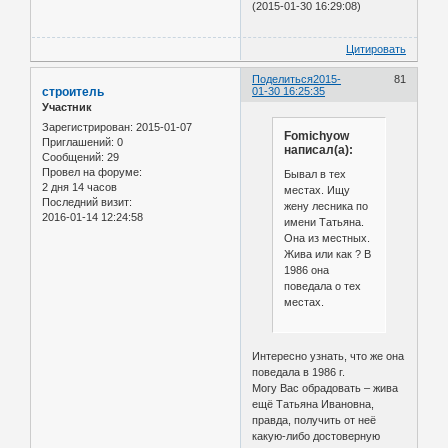
(2015-01-30 16:29:08)
Цитировать
Поделиться
2015-
81
строитель
01-30 16:25:35
Участник
Зарегистрирован
: 2015-01-07
Fomichyow
Приглашений:
0
написал(а):
Сообщений:
29
Провел на форуме:
Бывал в тех
2 дня 14 часов
местах. Ищу
Последний визит:
жену лесника по
2016-01-14 12:24:58
имени Татьяна.
Она из местных.
Жива или как ? В
1986 она
поведала о тех
местах.
Интересно узнать, что же она
поведала в 1986 г.
Могу Вас обрадовать – жива
ещё Татьяна Ивановна,
правда, получить от неё
какую-либо достоверную