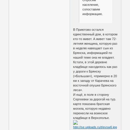
население,
сопоставим
информацию.
В Приютово остался
единственный дом, в котором
кто-то живет. А живет там 72-
летняя женщина, которую раз
в неделю навещает сын из
Брянска, информацией по
нашей теме она не владеет.
Кстати, в этой деревне
кладбище находилось как раз
у дороги к Брянску
(«Большак»), «примерно в 20
км к западу от Карачева на
восточной опушке Брянского
леса».
И ещё, в поле в сторону
Сергеевки за дорогой на тур.
карте показана братская
могила, которую недавно
перенесли на воинское
кладбище в Верхополье.