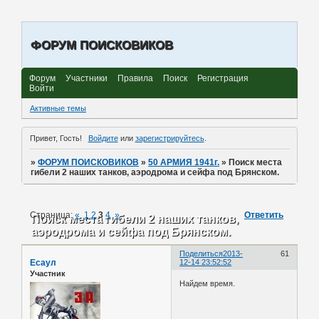
ФОРУМ ПОИСКОВИКОВ
Форум
Участники
Правила
Поиск
Регистрация
Войти
Активные темы
Привет, Гость!
Войдите
или
зарегистрируйтесь
.
»
ФОРУМ ПОИСКОВИКОВ
»
50 АРМИЯ 1941г.
»
Поиск места
гибели 2 наших танков, аэродрома и сейфа под Брянском.
Страница:
«
1
2
3
4
»
Ответить
Поиск места гибели 2 наших танков,
аэродрома и сейфа под Брянском.
Поделиться
2013-
61
Есаул
12-14 23:52:52
Участник
Найдем время.