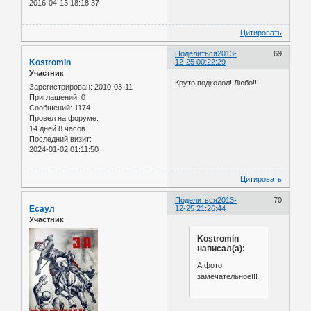
2016-04-13 18:18:37
Цитировать
Поделиться
2013-
69
Kostromin
12-25 00:22:29
Участник
Круто подколол! Любо!!!
Зарегистрирован
: 2010-03-11
Приглашений:
0
Сообщений:
1174
Провел на форуме:
14 дней 8 часов
Последний визит:
2024-01-02 01:11:50
Цитировать
Поделиться
2013-
70
Есаул
12-25 21:26:44
Участник
Kostromin
написал(а):
А фото
замечательное!!!