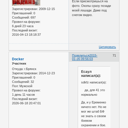
Если присмотришься на
фото. Окопы сразу позади
Зарегистрирован
: 2009-12-15
моей лошади. Даже под
Приглашений:
0
снегом видно.
Сообщений:
697
Провел на форуме:
6 дней 23 часа
Последний визит:
2016-04-13 18:18:37
Цитировать
Поделиться
2015-
71
Docker
01-26 09:56:03
Участник
Откуда:
г.Брянск
Есаул
Зарегистрирован
: 2014-12-23
написал(а):
Приглашений:
0
Сообщений:
32
sdkfz написал(а):
Пол:
Мужской
да, для 41 это
Провел на форуме:
нормально
1 день 11 часов
Последний визит:
Да, и у Еременко
2026-06-18 20:47:01
ничего нет. Но не
мог же штаб БФ
не знать о своем
боевом
охранении и бое.