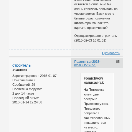
остается в силе, мне бы
очень хотелось побывать на
упоминаемом Вами месте
бывшего расположения
штаба фронта. Как это
сделать практически?
Отредактировано строитель
(2015-02-03 16:01:31)
Цитировать
Поделиться
2015-
85
строитель
02-03 15:59:51
Участник
Зарегистрирован
: 2015-01-07
Fomichyow
Приглашений:
0
написал(а):
Сообщений:
29
Провел на форуме:
На Пятилетке
2 дня 14 часов
живут две
Последний визит:
сестры в
2016-01-14 12:24:58
Приютово узник.
Предлагаю
собраться
заинтереованным
и выдвинуться
на место.
Опросим