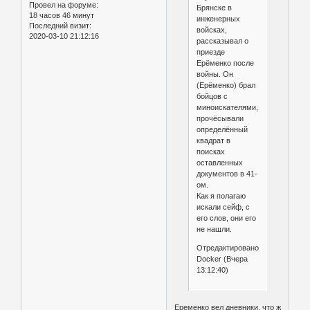
Провел на форуме:
Брянске в
18 часов 46 минут
инженерных
Последний визит:
войсках,
2020-03-10 21:12:16
рассказывал о
приезде
Ерёменко после
войны. Он
(Ерёменко) брал
бойцов с
миноискателями,
прочёсывали
определённый
квадрат в
поисках
оставленных
документов в 41-
ом.
Как я полагаю
искали сейф, с
его слов, они его
не нашли.
Отредактировано
Docker (Вчера
13:12:40)
Еременко вел дневники, что ж