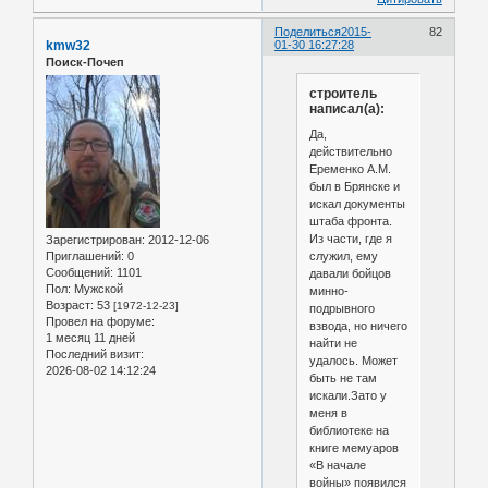
Поделиться
2015-
82
kmw32
01-30 16:27:28
Поиск-Почеп
строитель
написал(а):
Да,
действительно
Еременко А.М.
был в Брянске и
искал документы
штаба фронта.
Из части, где я
Зарегистрирован
: 2012-12-06
служил, ему
Приглашений:
0
Сообщений:
1101
давали бойцов
Пол:
Мужской
минно-
Возраст:
53
[1972-12-23]
подрывного
Провел на форуме:
взвода, но ничего
1 месяц 11 дней
найти не
Последний визит:
удалось. Может
2026-08-02 14:12:24
быть не там
искали.Зато у
меня в
библиотеке на
книге мемуаров
«В начале
войны» появился