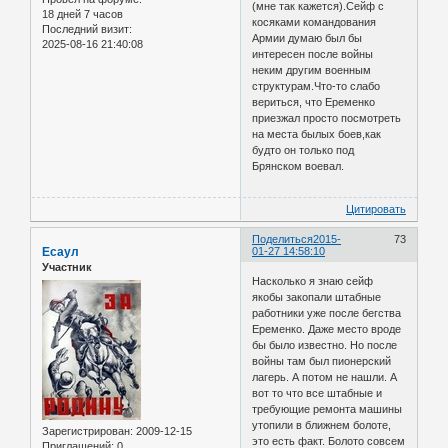
(мне так кажется).Сейф с
18 дней 7 часов
косяками командования
Последний визит:
Армии думаю был бы
2025-08-16 21:40:08
интересен после войны
неким другим военным
структурам.Что-то слабо
вериться, что Еременко
приезжал просто посмотреть
на места былых боев,как
будто он только под
Брянском воевал.
Цитировать
Поделиться
2015-
73
Есаул
01-27 14:58:10
Участник
Насколько я знаю сейф
якобы закопали штабные
работники уже после бегства
Еременко. Даже место вроде
бы было известно. Но после
войны там был пионерский
лагерь. А потом не нашли. А
вот то что все штабные и
требующие ремонта машины
утопили в ближнем болоте,
Зарегистрирован
: 2009-12-15
это есть факт. Болото совсем
Приглашений:
0