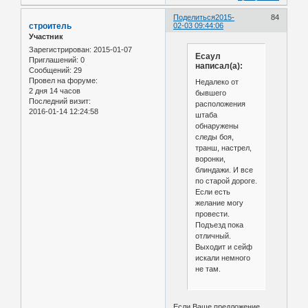
Поделиться
2015-
84
строитель
02-03 09:44:06
Участник
Зарегистрирован
: 2015-01-07
Есаул
Приглашений:
0
написал(а):
Сообщений:
29
Провел на форуме:
Недалеко от
2 дня 14 часов
бывшего
Последний визит:
расположения
2016-01-14 12:24:58
штаба
обнаружены
следы боя,
транш, настрел,
воронки,
блиндажи. И все
по старой дороге.
Если есть
желание могу
провести.
Подъезд пока
отличный.
Выходит и сейф
искали немного
не там.
Если Ваше предложение