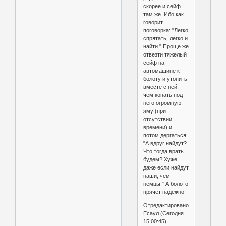
скорее и сейф
там же. Ибо как
говорит
поговорка: "Легко
спрятать, легко и
найти." Проще же
отвезти тяжелый
сейф на
автомашине к
болоту и утопить
вместе с ней,
чем копать под
него огромную
яму (при
отсутствии
времени) и
потом дергаться:
"А вдруг найдут?
Что тогда врать
будем? Хуже
даже если найдут
наши, чем
немцы!" А болото
прячет надежно.
Отредактировано
Есаул (Сегодня
15:00:45)