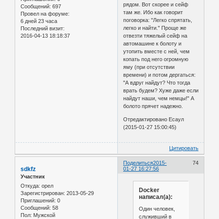
рядом. Вот скорее и сейф
Сообщений:
697
там же. Ибо как говорит
Провел на форуме:
поговорка: "Легко спрятать,
6 дней 23 часа
легко и найти." Проще же
Последний визит:
2016-04-13 18:18:37
отвезти тяжелый сейф на
автомашине к болоту и
утопить вместе с ней, чем
копать под него огромную
яму (при отсутствии
времени) и потом дергаться:
"А вдруг найдут? Что тогда
врать будем? Хуже даже если
найдут наши, чем немцы!" А
болото прячет надежно.
Отредактировано Есаул
(2015-01-27 15:00:45)
Цитировать
Поделиться
2015-
74
sdkfz
01-27 16:27:56
Участник
Откуда:
орел
Docker
Зарегистрирован
: 2013-05-29
написал(а):
Приглашений:
0
Сообщений:
58
Один человек,
Пол:
Мужской
служивший в