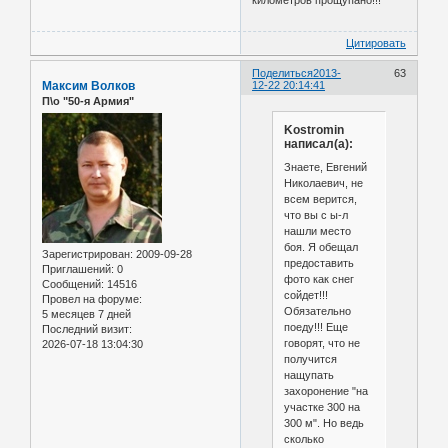
Цитировать
Поделиться
2013-
63
Максим Волков
12-22 20:14:41
П\о "50-я Армия"
Kostromin
написал(а):
Знаете, Евгений
Николаевич, не
всем верится,
что вы с ы-л
нашли место
боя. Я обещал
Зарегистрирован
: 2009-09-28
предоставить
Приглашений:
0
фото как снег
Сообщений:
14516
сойдет!!!
Провел на форуме:
Обязательно
5 месяцев 7 дней
поеду!!! Еще
Последний визит:
говорят, что не
2026-07-18 13:04:30
получится
нащупать
захоронение "на
участке 300 на
300 м". Но ведь
сколько