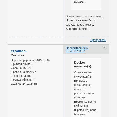
бумаге.
Вполне может быть и такое.
Но находка хотя бы по
слухам засветилась.
Вероятно всякое.
Цитировать
Поделиться
2015-
80
строитель
01-30 16:08:32
Участник
Зарегистрирован
: 2015-01-07
Docker
Приглашений:
0
написал(а):
Сообщений:
29
Провел на форуме:
Один человек,
2 дня 14 часов
служивший в
Последний визит:
Брянске в
2016-01-14 12:24:58
инженерных
войсках,
рассказывал о
приезде
Ерёменко после
войны. Он
(Ерёменко) брал
бойцов с