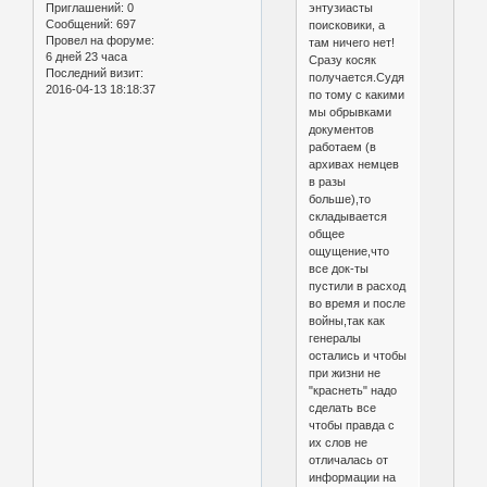
энтузиасты
Приглашений:
0
Сообщений:
697
поисковики, а
Провел на форуме:
там ничего нет!
6 дней 23 часа
Сразу косяк
Последний визит:
получается.Судя
2016-04-13 18:18:37
по тому с какими
мы обрывками
документов
работаем (в
архивах немцев
в разы
больше),то
складывается
общее
ощущение,что
все док-ты
пустили в расход
во время и после
войны,так как
генералы
остались и чтобы
при жизни не
"краснеть" надо
сделать все
чтобы правда с
их слов не
отличалась от
информации на