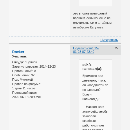
это вполне возможный
вариант, если конечно не
случилось как с штабным
автобусом Катукова
Цитировать
Поделиться
2015-
75
Docker
01-28 07:42:49
Участник
Откуда:
г.Брянск
sdkfz
Зарегистрирован
: 2014-12-23
написал(а):
Приглашений:
0
Сообщений:
32
Еременко вел
Пол:
Мужской
дневники, что ж
Провел на форуме:
он координаты то
1 день 11 часов
не записал?
Последний визит:
Есаул
2026-06-18 20:47:01
написал(а):
Насколько я
знаю сейф якобы
закопали
штабные
работники уже
после бегства